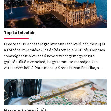
Top Látnivalók
Fedezd fel Budapest legfontosabb látnivalóit és merülj el
a történelmi emlékek, az építészet és a kulturális kincsek
sokaságában! A város fő nevezetességeit egy helyre
gyűjtöttük össze neked, hogy semmi se maradjon ki a
városnézésből! A Parlament, a Szent István Bazilika, a
Budai Várnegyed, a Városliget és a pesti zsidónegyed – csak
néhány a top látnivalók közül, amit nem hagyhatsz ki a
budapesti látogatásod során! Ismerd meg a legszebb és
legnépszerűbb attrakciókat, és hagyd, hogy a magyar
főváros sokszínűsége elvarázsoljon!
Hasznos információk