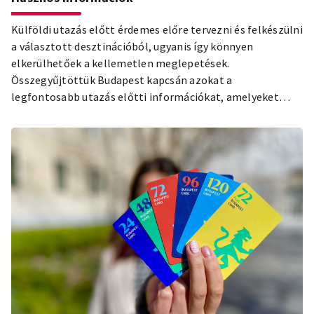
Külföldi utazás előtt érdemes előre tervezni és felkészülni
a választott desztinációból, ugyanis így könnyen
elkerülhetőek a kellemetlen meglepetések.
Összegyűjtöttük Budapest kapcsán azokat a
legfontosabb utazás előtti információkat, amelyeket
mindenképp érdemes tudnod!