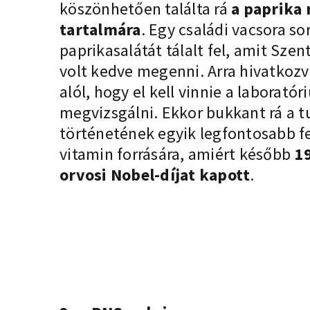
köszönhetően találta rá
a paprika
tartalmára
. Egy családi vacsora so
paprikasalátát tálalt fel, amit Sz
volt kedve megenni. Arra hivatkozva
alól, hogy el kell vinnie a laborató
megvizsgálni. Ekkor bukkant rá a
történetének egyik legfontosabb fe
vitamin forrására, amiért később
19
orvosi Nobel-díjat kapott
.