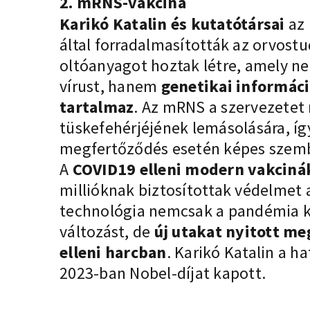
2. mRNS-vakcina
Karikó Katalin és kutatótársai
az
által forradalmasították az orvost
oltóanyagot hoztak létre, amely ne
vírust, hanem
genetikai informác
tartalmaz
. Az mRNS a szervezetet 
tüskefehérjéjének lemásolására, í
megfertőződés esetén képes szembe
A
COVID19 elleni modern vakciná
millióknak biztosítottak védelmet a
technológia nemcsak a pandémia 
változást, de
új utakat nyitott me
elleni harcban
. Karikó Katalin a h
2023-ban Nobel-díjat kapott.