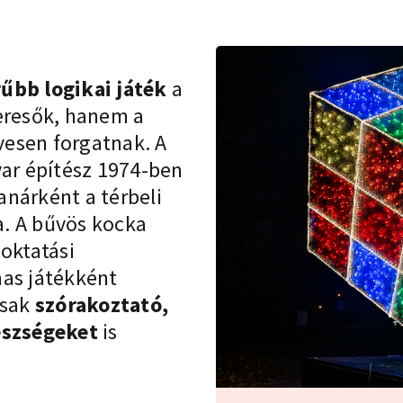
űbb logikai játék
a
keresők, hanem a
esen forgatnak. A
r építész 1974-ben
tanárként a térbeli
. A bűvös kocka
 oktatási
mas játékként
csak
szórakoztató,
készségeket
is