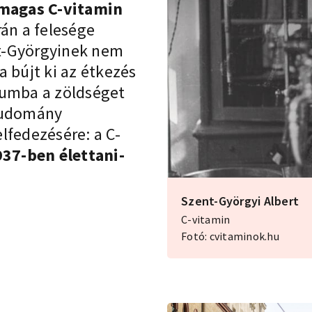
 magas C-vitamin
rán a felesége
ent-Györgyinek nem
 bújt ki az étkezés
riumba a zöldséget
 tudomány
lfedezésére: a C-
37-ben élettani-
Szent-Györgyi Albert
C-vitamin
Fotó: cvitaminok.hu