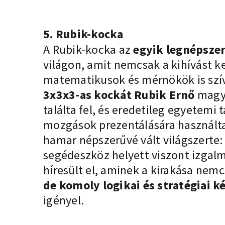
5. Rubik-kocka
A Rubik-kocka az
egyik legnépszer
világon, amit nemcsak a kihívást 
matematikusok és mérnökök is szív
3x3x3-as kockát Rubik Ernő
magya
találta fel, és eredetileg egyetemi 
mozgások prezentálására használta
hamar népszerűvé vált világszerte:
segédeszköz helyett viszont izgal
híresült el, aminek a kirakása nem
de komoly logikai és stratégiai 
igényel.