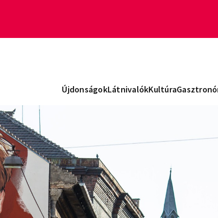
Újdonságok
Látnivalók
Kultúra
Gasztronó