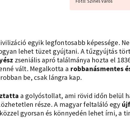
Foto: Színes Város
civilizáció egyik legfontosabb képessége. 
hogyan lehet tüzet gyújtani. A tűzgyújtás t
yész
zseniális apró találmánya hozta el 183
enné vált. Megalkotta a
robbanásmentes és
robban be, csak lángra kap.
ztatta
a golyóstollat, ami rövid időn belül 
özhetetlen része. A magyar feltaláló egy
új
zközzel gyorsan és könnyedén lehet írni, a t