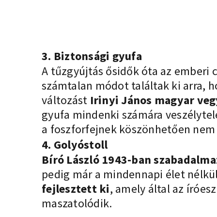
3. Biztonsági gyufa
A tűzgyújtás ősidők óta az emberi 
számtalan módot találtak ki arra, 
változást
Irinyi János magyar veg
gyufa mindenki számára veszélytel
a foszforfejnek köszönhetően nem 
4. Golyóstoll
Bíró László 1943-ban szabadalma
pedig már a mindennapi élet nélkül
fejlesztett ki
, amely által az íróes
maszatolódik.