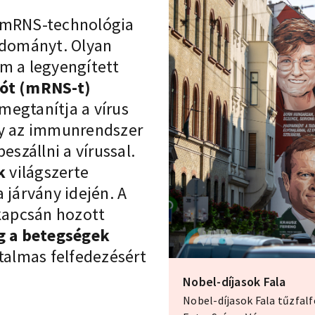
 mRNS-technológia
udományt. Olyan
m a legyengített
iót (mRNS-t)
megtanítja a vírus
gy az immunrendszer
szállni a vírussal.
k
világszerte
 járvány idején. A
kapcsán hozott
g a betegségek
atalmas felfedezésért
Nobel-díjasok Fala
Nobel-díjasok Fala tűzfa