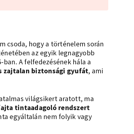
Nem csoda, hogy a történelem során
örténetében az egyik legnagyobb
6-ban. A felfedezésének hála a
 zajtalan
biztonsági gyufát
, ami
hatalmas világsikert aratott, ma
fajta tintaadagoló rendszert
inta egyáltalán nem folyik vagy