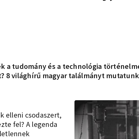
 a tudomány és a technológia történelmét
? 8 világhírű magyar találmányt mutatunk 
 elleni csodaszert,
zte fel? A legenda
életlennek