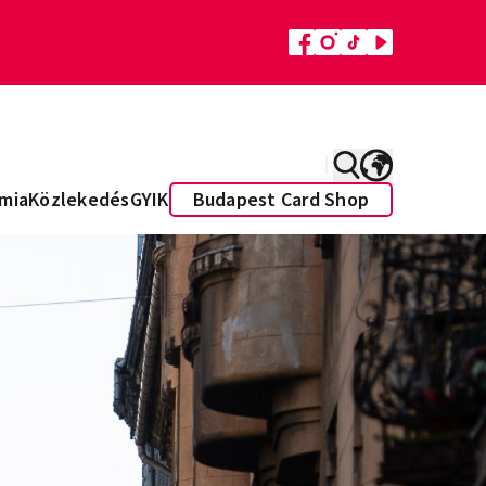
mia
Közlekedés
GYIK
Budapest Card Shop