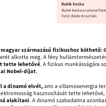
Rubik kocka
Rubik kocka a Lumina Par
Fotó: Bódis Krisztián
y
magyar származású fizikushoz köthető:
erét alkotta meg. A fény hullámtermészetén
 tette lehetővé
. A fizikus munkásságára so
ai Nobel-díjat
.
l a dinamó elvét,
ami
a villamosenergia te
 elektromosság hasznosítását tette lehetővé
á alakítani
. A dinamó szabadalma azonban