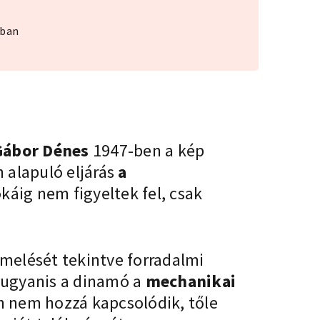
kban
 Gábor Dénes
1947-ben
a kép
 alapuló eljárás
a
káig nem figyeltek fel, csak
rmelését tekintve forradalmi
, ugyanis a dinamó a
mechanikai
 nem hozzá kapcsolódik, tőle