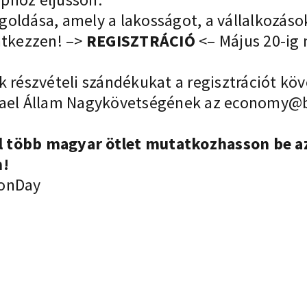
oldása, amely a lakosságot, a vállalkozások
ntkezzen! –>
REGISZTRÁCIÓ
<– Május 20-ig 
 részvételi szándékukat a regisztrációt köve
rael Állam Nagykövetségének az
economy@bu
l több magyar ötlet mutatkozhasson be a
n!
onDay