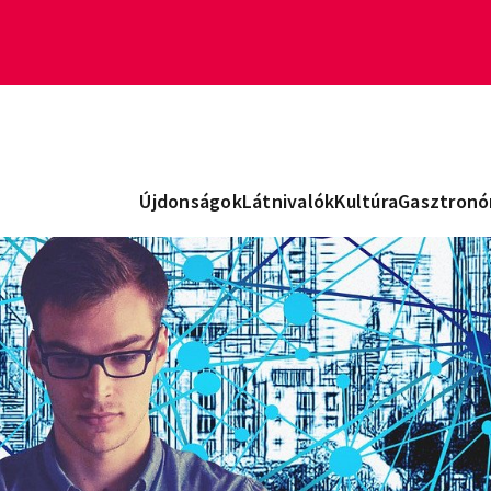
Újdonságok
Látnivalók
Kultúra
Gasztronó