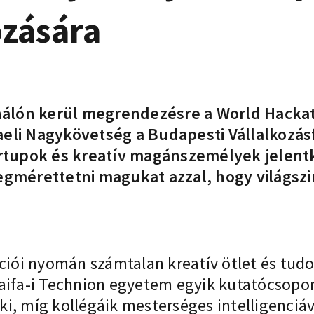
zására
ághálón kerül megrendezésre a World Hacka
aeli Nagykövetség a Budapesti Vállalkozás
upok és kreatív magánszemélyek jelentkez
érettetni magukat azzal, hogy világszin
ációi nyomán számtalan kreatív ötlet és tud
aifa-i Technion egyetem egyik kutatócsopor
t ki, míg kollégáik mesterséges intelligenci