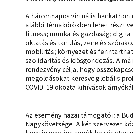
A háromnapos virtuális hackathon
alábbi témakörökben lehet részt v
fitness; munka és gazdaság; digitá
oktatás és tanulás; zene és szórako
mobilitás; környezet és fenntartha
szolidaritás és idősgondozás. A má
rendezvény célja, hogy összekapcsol
megoldásokat keresve globális pro
COVID-19 okozta kihívások árnyéká
Az esemény hazai támogatói: a
Bud
Nagykövetsége. A két szervezet kö
kreatív magánszemélyhez és start