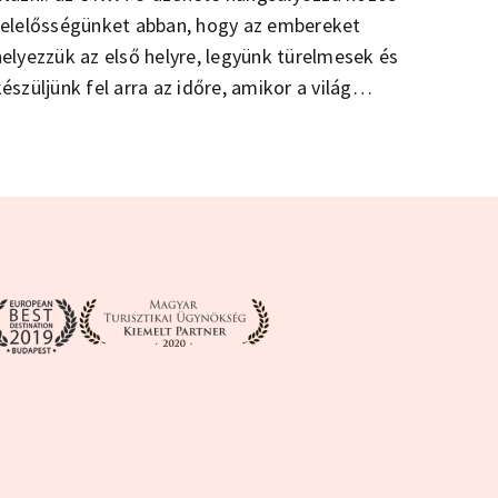
felelősségünket abban, hogy az embereket
helyezzük az első helyre, legyünk türelmesek és
készüljünk fel arra az időre, amikor a világ
minden táján a turizmus lehet a húzóágazata a
gazdaság helyreállítására tett törekvéseknek.