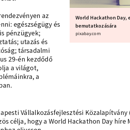
 rendezvényen az
World Hackathon Day, e
enni: egészségügy és
bemutatkozására
lis pénzügyek;
pixabay.com
ztatás; utazás és
tóság; társadalmi
jus 29-én kezdődő
ja a világot,
blémáinkra, a
ban.
apesti Vállalkozásfejlesztési Közalapítvány
zös célja, hogy a World Hackathon Day híre
uphoz eljusson.