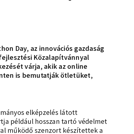
thon Day, az innovációs gazdaság
fejlesztési Közalapítvánnyal
ését várja, akik az online
ten is bemutatják ötletüket,
ományos elképzelés látott
tja például hosszan tartó védelmet
ával működő szenzort készítettek a