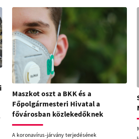
i
Maszkot oszt a BKK és a
Főpolgármesteri Hivatal a
fővárosban közlekedőknek
e
A koronavírus-járvány terjedésének