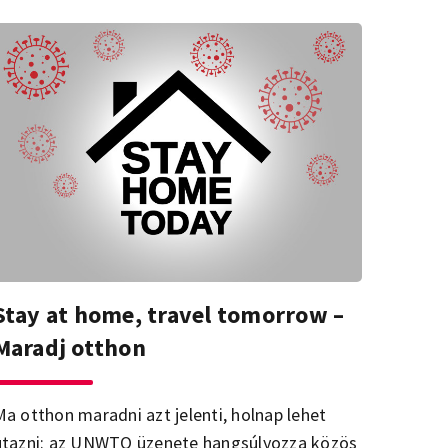
Stay at home, travel tomorrow –
Maradj otthon
Ma otthon maradni azt jelenti, holnap lehet
utazni: az UNWTO üzenete hangsúlyozza közös