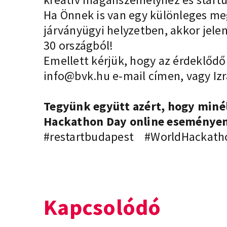
Ha Önnek is van egy különleges meg
járványügyi helyzetben, akkor jele
30 országból!
Emellett kérjük, hogy az érdeklődők
info@bvk.hu
e-mail címen, vagy Iz
Tegyünk együtt azért, hogy miné
Hackathon Day online eseménye
#restartbudapest
#WorldHackath
Kapcsolódó