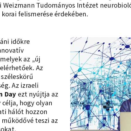
iv-i Weizmann Tudományos Intézet neurobiol
s korai felismerése érdekében.
áni időkre
nnovatív
melyek az „új
 elérhetőek. Az
 széleskörű
g. Az izraeli
n Day
ezt nyújtja az
 célja, hogy olyan
ti hálót hozzon
s működővé teszi az
sokat.