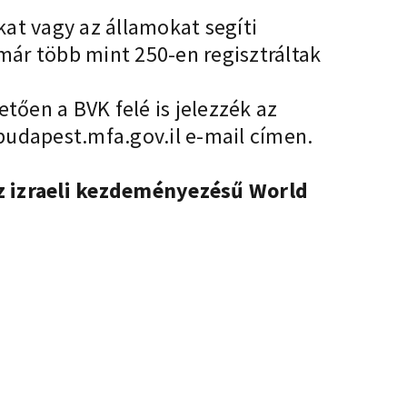
at vagy az államokat segíti
már több mint 250-en regisztráltak
tően a BVK felé is jelezzék az
dapest.mfa.gov.il
e-mail címen.
z izraeli kezdeményezésű World