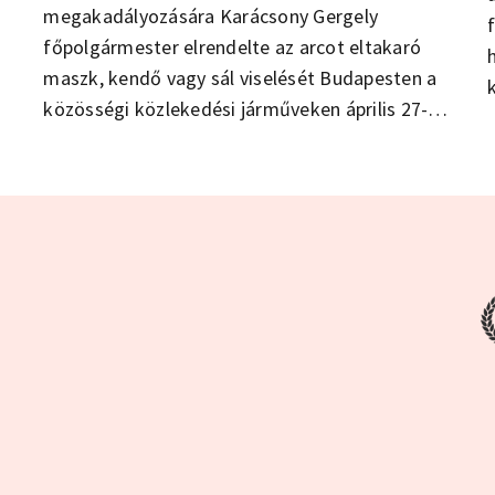
megakadályozására Karácsony Gergely
főpolgármester elrendelte az arcot eltakaró
maszk, kendő vagy sál viselését Budapesten a
közösségi közlekedési járműveken április 27-
től. Az intézkedés betartásának elősegítése
érdekében, illetve hogy minden utas
biztonságban érezhesse magát a BKK
járműveken, a Budapesti Közlekedési Központ
és a Főpolgármesteri Hivatal mosható és
vasalható textilmaszkot oszt az
utazóközönségnek és a fővárosban
közlekedőknek a következő napokban.