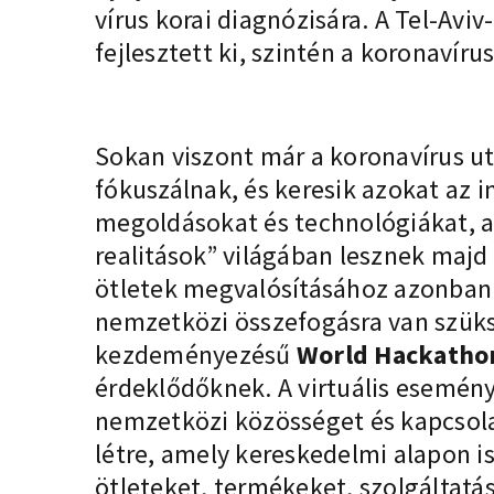
vírus korai diagnózisára. A Tel-Av
fejlesztett ki, szintén a koronavíru
Sokan viszont már a koronavírus ut
fókuszálnak, és keresik azokat az i
megoldásokat és technológiákat, a
realitások” világában lesznek majd
ötletek megvalósításához azonban
nemzetközi összefogásra van szüksé
kezdeményezésű
World Hackatho
érdeklődőknek. A virtuális esemény
nemzetközi közösséget és kapcsola
létre, amely kereskedelmi alapon i
ötleteket, termékeket, szolgáltatá