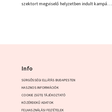
szektort megviselő helyzetben indult kampány
arra hívja fel a figyelmet, hogy a magyar
fővárosnak csak együtt tudunk különleges
hangulatot adni, és Budapest alig várja, hogy
visszatérjen az élet az utcákra, és a közösségi
terekre.
Info
SÜRGŐSSÉGI ELLÁTÁS BUDAPESTEN
HASZNOS INFORMÁCIÓK
COOKIE (SÜTI) TÁJÉKOZTATÓ
KÖZÉRDEKŰ ADATOK
FELHASZNÁLÁSI FELTÉTELEK