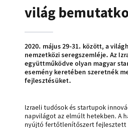
világ bemutatko
2020. május 29-31. között, a vil
nemzetközi seregszemléje. Az Izr
együttműködve olyan magyar start
esemény keretében szeretnék megm
fejlesztésüket.
Izraeli tudósok és startupok innov
napvilágot az elmúlt hetekben. A h
nyújtó fertőtlenítőszert fejlesztet