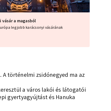
ti vásár a magasból
Európa legjobb karácsonyi vásárának
t. A történelmi zsidónegyed ma az
resztül a város lakói és látogatói
pi gyertyagyújtást és Hanuka