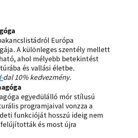
agóga
akancslistádról Európa
ája. A különleges szentély mellett
ható, ahol mélyebb betekintést
túrába és vallási életbe.
-
dal 10% kedvezmény.
nagóga
nagóga egyedülálló mór stílusú
turális programjaival vonzza a
edeti funkcióját hosszú ideig nem
felújították és most újra