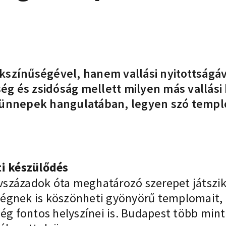
színűségével, hanem vallási nyitottságáva
g és zsidóság mellett milyen más vallási
 ünnepek hangulatában, legyen szó templ
i készülődés
zázadok óta meghatározó szerepet játszik a 
ségnek is köszönheti gyönyörű templomait,
 fontos helyszínei is. Budapest több mint