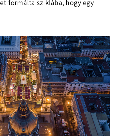
zet formálta sziklába, hogy egy