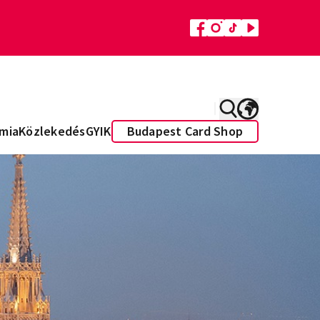
mia
Közlekedés
GYIK
Budapest Card Shop