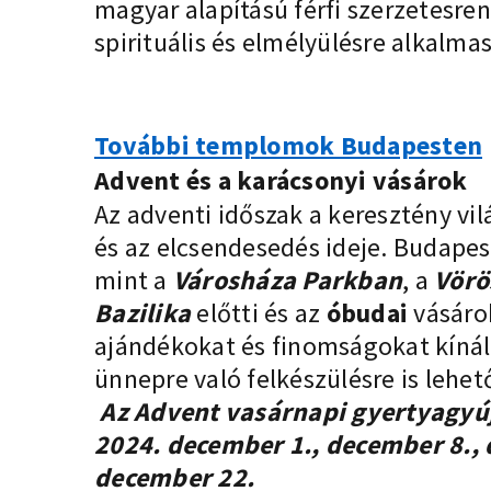
magyar alapítású férfi szerzetesren
spirituális és elmélyülésre alkalma
További templomok Budapesten
Advent és a karácsonyi vásárok
Az adventi időszak a keresztény vi
és az elcsendesedés ideje. Budapest
mint a
Városháza Parkban
, a
Vörö
Bazilika
előtti és az
óbudai
vásáro
ajándékokat és finomságokat kíná
ünnepre való felkészülésre is lehe
Az Advent vasárnapi gyertyagyúj
2024. december 1., december 8.,
december 22.