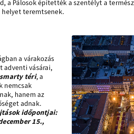
d, a Pálosok építették a szentélyt a termés
s helyet teremtsenek.
lágban a várakozás
 adventi vásárai,
smarty téri
, a
k nemcsak
lnak, hanem az
tőséget adnak.
tások időpontjai:
 december 15.,