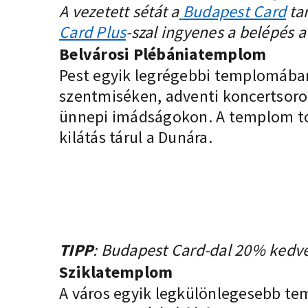
A vezetett sétát a
Budapest Card
ta
Card Plus
-szal ingyenes a belépés
Belvárosi Plébániatemplom
Pest egyik legrégebbi templomában
szentmiséken, adventi koncertsor
ünnepi imádságokon. A templom to
kilátás tárul a Dunára.
TIPP
:
Budapest Card
-dal 20% kedv
Sziklatemplom
A város egyik legkülönlegesebb te