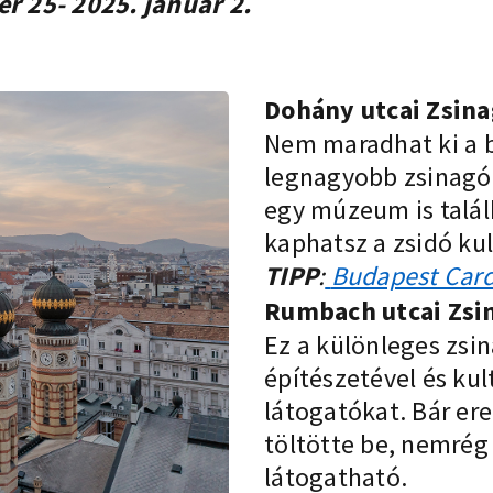
r 25- 2025. január 2.
Dohány utcai Zsin
Nem maradhat ki a b
legnagyobb zsinagóg
egy múzeum is talál
kaphatsz a zsidó kul
TIPP
:
Budapest Card
Rumbach utcai Zsi
Ez a különleges zsi
építészetével és kul
látogatókat. Bár er
töltötte be, nemrég 
látogatható.