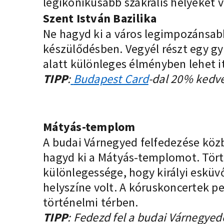
legikonikusabb szakrális helyeket 
Szent István Bazilika
Ne hagyd ki a város legimpozánsab
készülődésben. Vegyél részt egy gy
alatt különleges élményben lehet i
TIPP
:
Budapest Card
-dal 20% kedve
Mátyás-templom
A budai Várnegyed felfedezése kö
hagyd ki a Mátyás-templomot. Tör
különlegessége, hogy királyi eskü
helyszíne volt. A kóruskoncertek p
történelmi térben.
TIPP
: Fedezd fel a budai Várnegyed