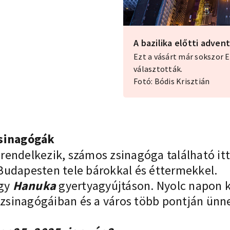
A bazilika előtti adven
Ezt a vásárt már sokszor 
választották.
Fotó: Bódis Krisztián
zsinagógák
rendelkezik, számos zsinagóga található it
Budapesten tele bárokkal és éttermekkel.
egy
Hanuka
gyertyagyújtáson. Nyolc napon ke
sinagógáiban és a város több pontján ünne