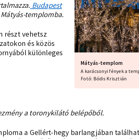
rtalmazza.
Budapest
 a Mátyás-templomba.
 részt vehetsz
ozatokon és közös
rnyából különleges
Mátyás-templom
A karácsonyi fények a tem
Fotó: Bódis Krisztián
ezmény a toronykilátó belépőből.
mploma a Gellért-hegy barlangjában találha