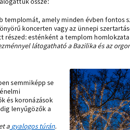
válogattuk össze:
b templomát, amely minden évben fontos sz
önyörű koncerten vagy az ünnepi szertartáso
tt részed: esténként a templom homlokzata 
zménnyel látogatható a Bazilika és az orgo
zben semmiképp se
ténelmi
vők és koronázások
edig lenyűgözők a
et a
gyalogos túrán
.