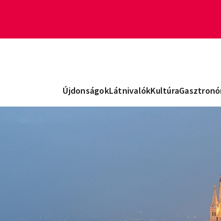
Újdonságok
Látnivalók
Kultúra
Gasztronó