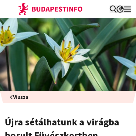
Vissza
Újra sétálhatunk a virágba
borult Füvészkertben