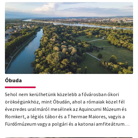
Óbuda
Sehol nem kerülhetünk közelebb a fővárosban ókori
örökségünkhöz, mint Óbudán, ahol a rómaiak közel fél
évezredes uralmáról mesélnek az Aquincumi Múzeum és
Romkert, a légiós tábor és a Thermae Maiores, vagyis a
Fürdőmúzeum vagy a polgári és a katonai amfiteátrum
romjai. A Római Birodalom limesének részeként az Óbuda