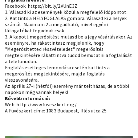
Facebook:
https://bit.ly/2VUnE3Z
1. Válaszd ki az események közül a megfelelő időpontot.
2. Kattints a HELYFOGLALÁS gombra. Válaszd ki a helyek
számát. Maximum 2 a megadható, mivel egyéni
látogatókat fogadnak csak.
3. A kapott megerősítést mutasd be a jegy vásárlásakor. Az
eseményre, ha rákattintasz megjelenik, hogy
"Megerősítetted részvételedet" megerősítés
megtekintésére rákattintva tudod bemutatni a foglalását
a telefonodon.
Foglalás esetleges lemondása esetén kattints a
megerősítés megtekintésére, majd a foglalás
visszavonására.
Az április 27-i (hétfői) esemény már teltházas, de a többi
napokon még vannak helyek!
Bővebb információ:
Web:
http://www.fuveszkert.org/
A Füvészkert címe: 1083 Budapest, Illés utca 25.