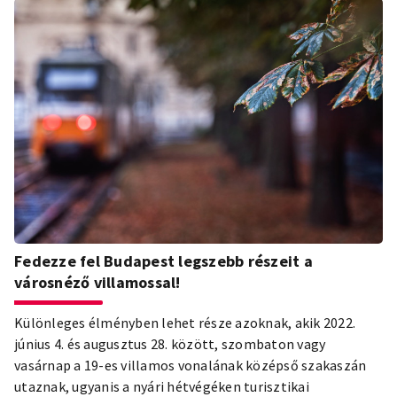
területén álló Aquincum is UNESCO világörökségi
várományosi helyszín.
Fedezze fel Budapest legszebb részeit a
városnéző villamossal!
Különleges élményben lehet része azoknak, akik 2022.
június 4. és augusztus 28. között, szombaton vagy
vasárnap a 19-es villamos vonalának középső szakaszán
utaznak, ugyanis a nyári hétvégéken turisztikai