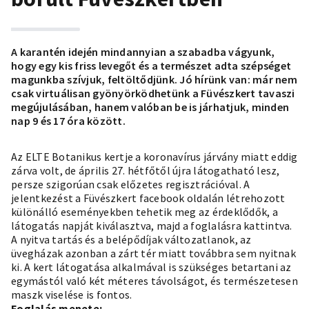
A karantén idején mindannyian a szabadba vágyunk,
hogy egy kis friss levegőt és a természet adta szépséget
magunkba szívjuk, feltöltődjünk. Jó hírünk van: már nem
csak virtuálisan gyönyörködhetünk a Füvészkert tavaszi
megújulásában, hanem valóban be is járhatjuk, minden
nap 9 és 17 óra között.
Az ELTE Botanikus kertje a koronavírus járvány miatt eddig
zárva volt, de április 27. hétfőtől újra látogatható lesz,
persze szigorúan csak előzetes regisztrációval. A
jelentkezést a Füvészkert facebook oldalán létrehozott
különálló eseményekben tehetik meg az érdeklődők, a
látogatás napját kiválasztva, majd a foglalásra kattintva.
A nyitva tartás és a belépődíjak változatlanok, az
üvegházak azonban a zárt tér miatt továbbra sem nyitnak
ki. A kert látogatása alkalmával is szükséges betartani az
egymástól való két méteres távolságot, és természetesen
maszk viselése is fontos.
Foglalás menete: