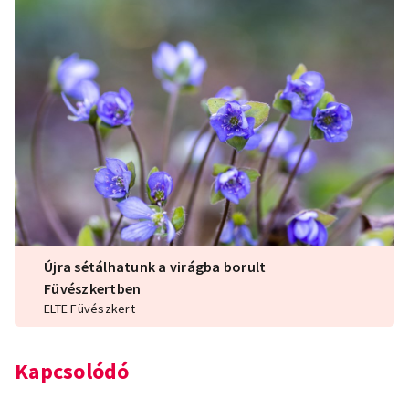
Újra sétálhatunk a virágba borult
Füvészkertben
ELTE Füvészkert
Kapcsolódó