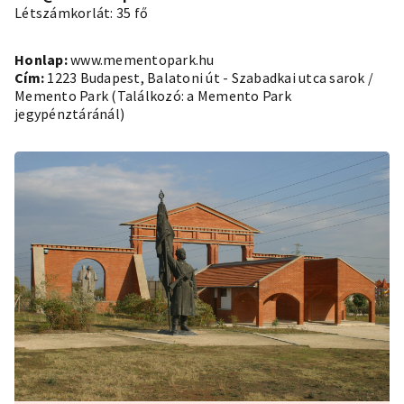
Létszámkorlát: 35 fő
Honlap:
www.mementopark.hu
Cím:
1223 Budapest, Balatoni út - Szabadkai utca sarok /
Memento Park (Találkozó: a Memento Park
jegypénztáránál)