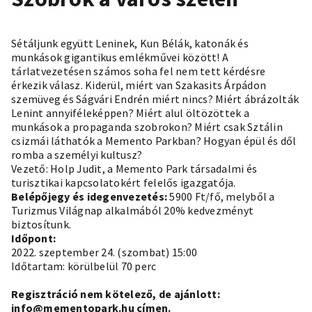
Sétáljunk együtt Leninek, Kun Bélák, katonák és
munkások gigantikus emlékművei között! A
tárlatvezetésen számos soha fel nem tett kérdésre
érkezik válasz. Kiderül, miért van Szakasits Árpádon
szemüveg és Ságvári Endrén miért nincs? Miért ábrázolták
Lenint annyiféleképpen? Miért alul öltözöttek a
munkások a propaganda szobrokon? Miért csak Sztálin
csizmái láthatók a Memento Parkban? Hogyan épül és dől
romba a személyi kultusz?
Vezető: Holp Judit, a Memento Park társadalmi és
turisztikai kapcsolatokért felelős igazgatója.
Belépőjegy és idegenvezetés:
5900 Ft/fő, melyből a
Turizmus Világnap alkalmából 20% kedvezményt
biztosítunk.
Időpont:
2022. szeptember 24. (szombat) 15:00
Időtartam: körülbelül 70 perc
Regisztráció nem kötelező, de ajánlott:
info@mementopark.hu címen.