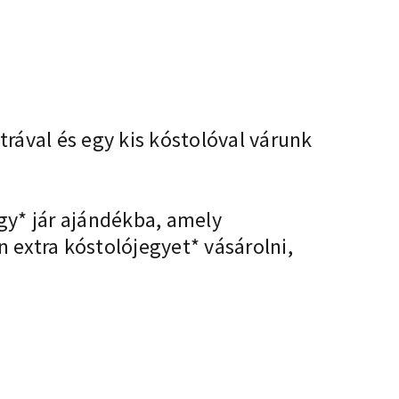
ával és egy kis kóstolóval várunk
gy* jár ajándékba, amely
n extra kóstolójegyet* vásárolni,