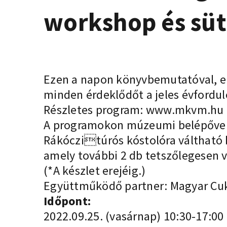
workshop és sü
Ezen a napon könyvbemutatóval, el
minden érdeklődőt a jeles évfordul
Részletes program:
www.mkvm.hu
A programokon múzeumi belépővel l
Rákóczitúrós kóstolóra váltható be
amely további 2 db tetszőlegesen v
(*A készlet erejéig.)
Együttműködő partner: Magyar Cukr
Időpont:
2022.09.25. (vasárnap) 10:30-17:00