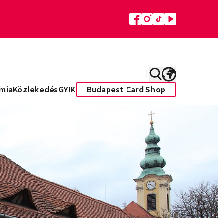
mia
Közlekedés
GYIK
Budapest Card Shop