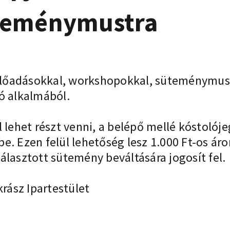
teménymustra
őadásokkal, workshopokkal, süteménymustr
ó alkalmából.
ehet részt venni, a belépő mellé kóstolóje
. Ezen felül lehetőség lesz 1.000 Ft-os áro
álasztott sütemény beváltására jogosít fel.
ász Ipartestület