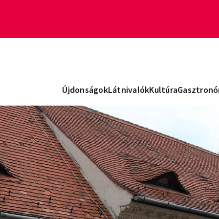
Újdonságok
Látnivalók
Kultúra
Gasztronó