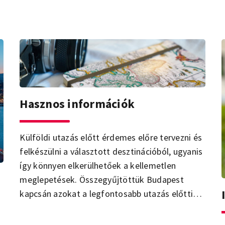
Hasznos információk
Külföldi utazás előtt érdemes előre tervezni és
felkészülni a választott desztinációból, ugyanis
így könnyen elkerülhetőek a kellemetlen
meglepetések. Összegyűjtöttük Budapest
kapcsán azokat a legfontosabb utazás előtti
információkat, amelyeket mindenképp
érdemes tudnod!