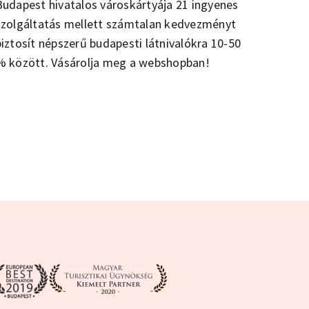
Budapest hivatalos városkártyája 21 ingyenes
szolgáltatás mellett számtalan kedvezményt
biztosít népszerű budapesti látnivalókra 10-50
% között. Vásárolja meg a webshopban!