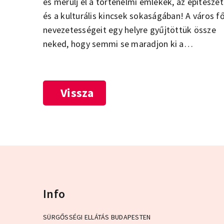
és merülj el a történelmi emlékek, az építészet
és a kulturális kincsek sokaságában! A város f
nevezetességeit egy helyre gyűjtöttük össze
neked, hogy semmi se maradjon ki a
városnézésből! A Parlament, a Szent István
Bazilika, a Budai Várnegyed, a Városliget és a
pesti zsidónegyed – csak néhány a top
Vissza
látnivalók közül, amit nem hagyhatsz ki a
budapesti látogatásod során! Ismerd meg a
legszebb és legnépszerűbb attrakciókat, és
hagyd, hogy a magyar főváros sokszínűsége
elvarázsoljon!
Info
SÜRGŐSSÉGI ELLÁTÁS BUDAPESTEN