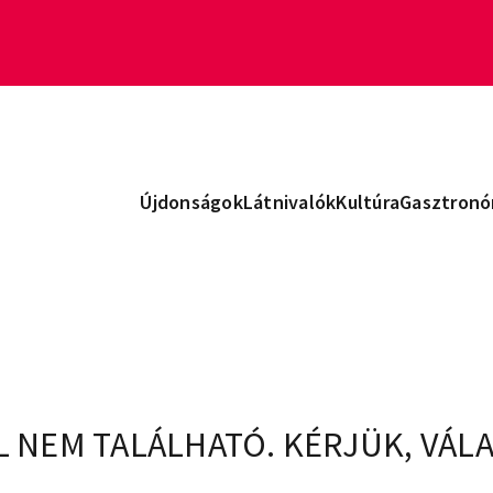
Újdonságok
Látnivalók
Kultúra
Gasztronó
L NEM TALÁLHATÓ. KÉRJÜK, VÁL