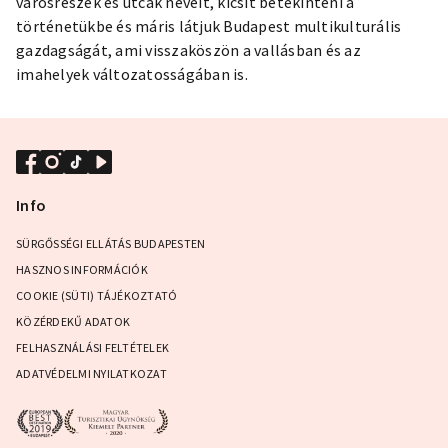
városrészek és utcák neveit, kicsit betekinteni a
történetükbe és máris látjuk Budapest multikulturális
gazdagságát, ami visszaköszön a vallásban és az
imahelyek változatosságában is.
Info
SÜRGŐSSÉGI ELLÁTÁS BUDAPESTEN
HASZNOS INFORMÁCIÓK
COOKIE (SÜTI) TÁJÉKOZTATÓ
KÖZÉRDEKŰ ADATOK
FELHASZNÁLÁSI FELTÉTELEK
ADATVÉDELMI NYILATKOZAT