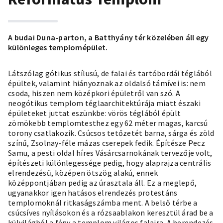
A budai Duna-parton, a Batthyány tér közelében áll egy
különleges templomépület.
Látszólag gótikus stílusú, de falai és tartóbordái téglából
épültek, valamint hiányoznak az oldalsó támívei is: nem
csoda, hiszen nem középkori épületről van szó. A
neogótikus templom téglaarchitektúrája miatt északi
épületeket juttat eszünkbe: vörös téglából épült
zömökebb templomtesthez egy 62 méter magas, karcsú
torony csatlakozik. Csúcsos tetőzetét barna, sárga és zöld
színű, Zsolnay-féle mázas cserepek fedik. Építésze Pecz
Samu, a pesti oldal híres Vásárcsarnokának tervezője volt,
építészeti különlegessége pedig, hogy alaprajza centrális
elrendezésű, középen ötszög alakú, ennek
középpontjában pedig az úrasztala áll. Ez a meglepő,
ugyanakkor igen hatásos elrendezés protestáns
templomoknál ritkaságszámba ment. A belső térbe a
csúcsíves nyílásokon és a rózsaablakon keresztül árad be a
külvilágból a fény a templom világos falaira. A berendezés