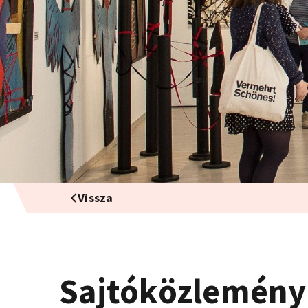
Vissza
Sajtóközlemén