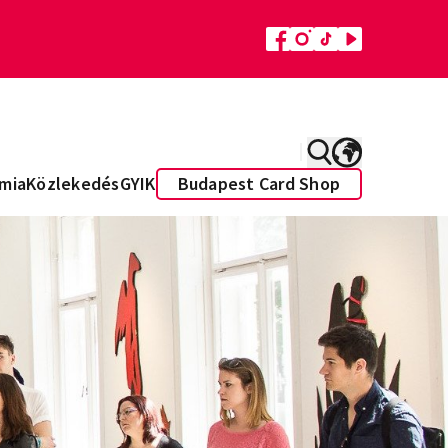
mia
Közlekedés
GYIK
Budapest Card Shop