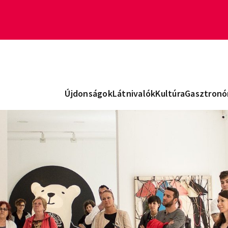
Újdonságok
Látnivalók
Kultúra
Gasztronó