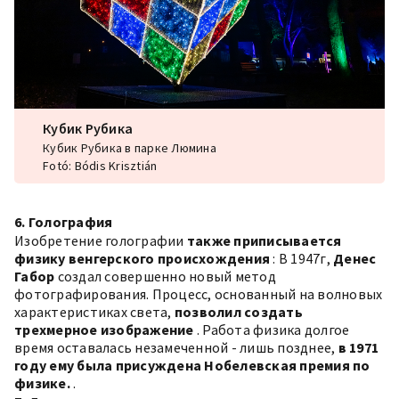
Кубик Рубика
Кубик Рубика в парке Люмина
Fotó: Bódis Krisztián
6. Голография
Изобретение голографии
также приписывается
физику венгерского происхождения
:
В 1947г,
Денес
Габор
создал совершенно новый метод
фотографирования. Процесс, основанный на волновых
характеристиках света,
позволил создать
трехмерное изображение
. Работа физика долгое
время оставалась незамеченной - лишь позднее,
в 1971
году ему была присуждена Нобелевская премия по
физике.
.