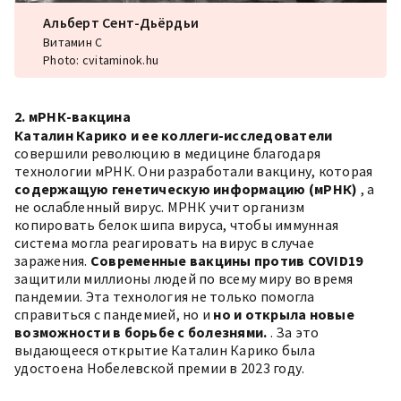
Альберт Сент-Дьёрдьи
Витамин C
Photo: cvitaminok.hu
2. мРНК-вакцина
Каталин Карико и ее коллеги-исследователи
совершили революцию в медицине благодаря
технологии мРНК. Они разработали вакцину, которая
содержащую генетическую информацию (мРНК)
, а
не ослабленный вирус. МРНК учит организм
копировать белок шипа вируса, чтобы иммунная
система могла реагировать на вирус в случае
заражения.
Современные вакцины против COVID19
защитили миллионы людей по всему миру во время
пандемии. Эта технология не только помогла
справиться с пандемией, но и
но и открыла новые
возможности в борьбе с болезнями.
. За это
выдающееся открытие Каталин Карико была
удостоена Нобелевской премии в 2023 году.