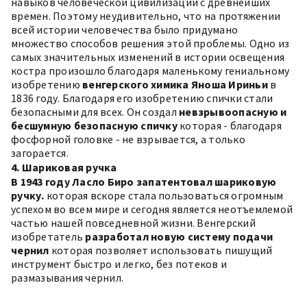
навыков человеческой цивилизации с древнейших
времен. Поэтому неудивительно, что на протяжении
всей истории человечества было придумано
множество способов решения этой проблемы. Одно из
самых значительных изменений в истории освещения
костра произошло благодаря маленькому гениальному
изобретению
венгерского химика Яноша Ириньи
в
1836 году. Благодаря его изобретению спички стали
безопасными для всех. Он создал
невзрывоопасную и
бесшумную безопасную спичку
которая - благодаря
фосфорной головке - не взрывается, а только
загорается.
4. Шариковая ручка
В 1943 году Ласло Биро запатентовал шариковую
ручку.
которая вскоре стала пользоваться огромным
успехом во всем мире и сегодня является неотъемлемой
частью нашей повседневной жизни. Венгерский
изобретатель
разработал новую систему подачи
чернил
которая позволяет использовать пишущий
инструмент быстро и легко, без потеков и
размазывания чернил.