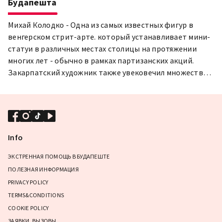
Будапешта
Михай Колодко - Одна из самых известных фигур в
венгерском стрит-арте. который устанавливает мини-
статуи в различных местах столицы на протяжении
многих лет - обычно в рамках партизанских акций.
Закарпатский художник также увековечил множество
персонажей мультфильмов и сказок за свою карьеру, и
теперь мы собрали их здесь. Откройте для себя мини-
скульптуры крупнейших звезд венгерских и зарубежных
мультфильмов и сказок и погрузитесь в волшебный
мир сказок!
Info
ЭКСТРЕННАЯ ПОМОЩЬ В БУДАПЕШТЕ
ПОЛЕЗНАЯ ИНФОРМАЦИЯ
PRIVACY POLICY
TERMS&CONDITIONS
COOKIE POLICY
ЗАЯВКИ, ВЫЗОВЫ