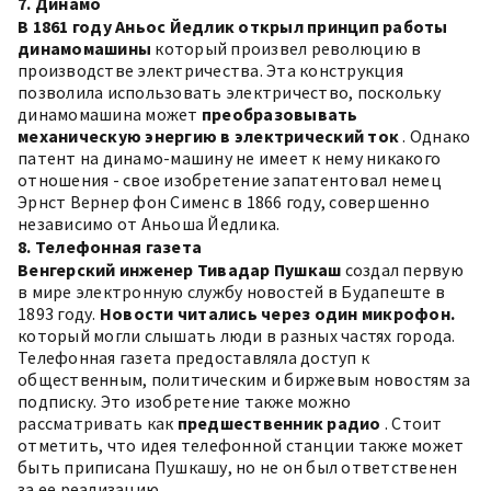
7. Динамо
В 1861 году Аньос Йедлик открыл принцип работы
динамомашины
который произвел революцию в
производстве электричества. Эта конструкция
позволила использовать электричество, поскольку
динамомашина может
преобразовывать
механическую энергию в электрический ток
. Однако
патент на динамо-машину не имеет к нему никакого
отношения - свое изобретение запатентовал немец
Эрнст Вернер фон Сименс в 1866 году, совершенно
независимо от Аньоша Йедлика.
8. Телефонная газета
Венгерский инженер Тивадар Пушкаш
создал первую
в мире электронную службу новостей в Будапеште в
1893 году.
Новости читались через один микрофон.
который могли слышать люди в разных частях города.
Телефонная газета предоставляла доступ к
общественным, политическим и биржевым новостям за
подписку. Это изобретение также можно
рассматривать как
предшественник радио
. Стоит
отметить, что идея телефонной станции также может
быть приписана Пушкашу, но не он был ответственен
за ее реализацию.