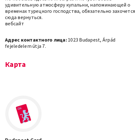
удивительную атмосферу купальни, напоминающей о
временах турецкого господства, обязательно захочется
сюда вернуться.
вебсайт
Адрес контактного лица:
1023 Budapest, Árpád
fejeledelem útja 7.
Карта
Leaflet
×
+
Budapest, Árpád fejedelem útja 7, 1023
Magyarország
−