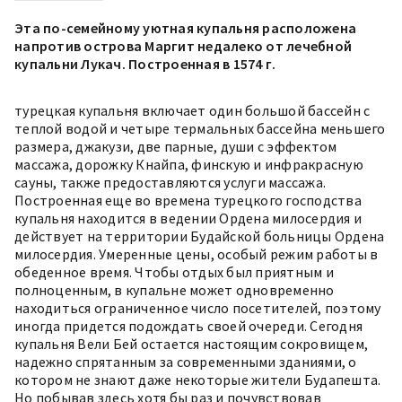
Эта по-семейному уютная купальня расположена
напротив острова Маргит недалеко от лечебной
купальни Лукач. Построенная в 1574 г.
турецкая купальня включает один большой бассейн с
теплой водой и четыре термальных бассейна меньшего
размера, джакузи, две парные, души с эффектом
массажа, дорожку Кнайпа, финскую и инфракрасную
сауны, также предоставляются услуги массажа.
Построенная еще во времена турецкого господства
купальня находится в ведении Ордена милосердия и
действует на территории Будайской больницы Ордена
милосердия. Умеренные цены, особый режим работы в
обеденное время. Чтобы отдых был приятным и
полноценным, в купальне может одновременно
находиться ограниченное число посетителей, поэтому
иногда придется подождать своей очереди. Сегодня
купальня Вели Бей остается настоящим сокровищем,
надежно спрятанным за современными зданиями, о
котором не знают даже некоторые жители Будапешта.
Но побывав здесь хотя бы раз и почувствовав