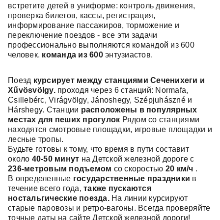
встретите детей в униформе: контроль движения,
проверка билетов, кассы, регистрация,
информирование пассажиров, торможение и
переключение поездов - все эти задачи
профессионально выполняются командой из 600
человек.
команда из 600
энтузиастов.
Поезд
курсирует между станциями Сеченихеги и
Хűvösvölgy.
проходя через 6 станций: Normafa,
Csillebérc, Virágvölgy, Jánoshegy, Szépjuhászné и
Hárshegy. Станции
расположены в популярных
местах для пеших прогулок
Рядом со станциями
находятся смотровые площадки, игровые площадки и
лесные тропы.
Будьте готовы к тому, что время в пути составит
около
40-50 минут
на Детской железной дороге с
236-метровым подъемом
со скоростью
20 км/ч
.
В определенные
государственные праздники
в
течение всего года,
также пускаются
ностальгические поезда.
На линии курсируют
старые паровозы и ретро-вагоны. Всегда проверяйте
точные даты на сайте Детской железной дороги!