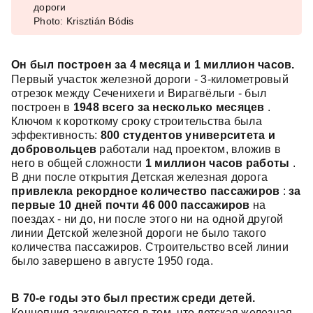
дороги
Photo: Krisztián Bódis
Он был построен за 4 месяца и 1 миллион часов.
Первый участок железной дороги - 3-километровый
отрезок между Сеченихеги и Вирагвёльги - был
построен в
1948
всего за несколько месяцев
.
Ключом к короткому сроку строительства была
эффективность:
800 студентов университета и
добровольцев
работали над проектом, вложив в
него в общей сложности
1 миллион часов работы
.
В дни после открытия Детская железная дорога
привлекла рекордное количество пассажиров
:
за
первые 10 дней почти 46 000 пассажиров
на
поездах - ни до, ни после этого ни на одной другой
линии Детской железной дороги не было такого
количества пассажиров. Строительство всей линии
было завершено в августе 1950 года.
В 70-е годы это был престиж среди детей.
Концепция заключается в том, что детская железная