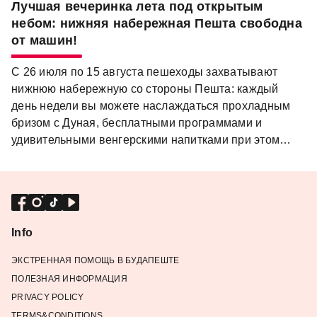
Лучшая вечеринка лета под открытым
небом: нижняя набережная Пешта свободна
от машин!
С 26 июля по 15 августа пешеходы захватывают
нижнюю набережную со стороны Пешта: каждый
день недели вы можете наслаждаться прохладным
бризом с Дуная, бесплатными программами и
удивительными венгерскими напитками при этом
мимо не будет проноситься транспорт. Это один из
самых крутых и популярных летнее развлечение в
венгерской столице: каждый год свободная от
движения нижняя набережная становится одно из
любимых мест местных жителей .
Info
ЭКСТРЕННАЯ ПОМОЩЬ В БУДАПЕШТЕ
ПОЛЕЗНАЯ ИНФОРМАЦИЯ
PRIVACY POLICY
TERMS&CONDITIONS