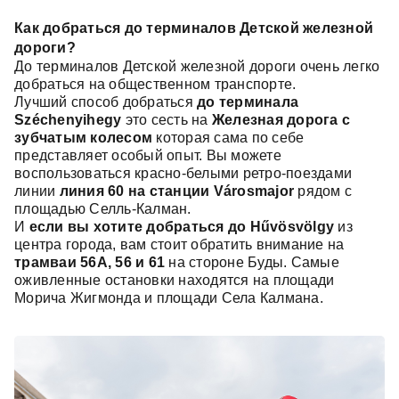
Как добраться до терминалов Детской железной
дороги?
До терминалов Детской железной дороги очень легко
добраться на общественном транспорте.
Лучший способ добраться
до терминала
Széchenyihegy
это сесть на
Железная дорога с
зубчатым колесом
которая сама по себе
представляет особый опыт. Вы можете
воспользоваться красно-белыми ретро-поездами
линии
линия 60
на станции Városmajor
рядом с
площадью Селль-Калман.
И
если вы хотите добраться до Hűvösvölgy
из
центра города, вам стоит обратить внимание на
трамваи 56A, 56 и 61
на стороне Буды. Самые
оживленные остановки находятся на площади
Морича Жигмонда и площади Села Калмана.