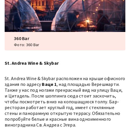
360 Bar
Фото: 360 Bar
St. Andrea Wine & Skybar
St. Andrea Wine & Skybar
расположен на крыше офисного
здания по адресу
Ваци 1
, над площадью Верешмарти.
Также у нас под ногами прекрасный вид на улицу Ваци,
и Цитадель. После шоппинга сюда стоит заскочить,
чтобы посмотреть вниз на копошащуюся толпу. Бар-
ресторан работает круглый год, имеет стеклянные
стены и панорамную открытую террасу. Обязательно
попробуйте белые и красные вина одноименного
виноградника Св. Андреа с Эгера.