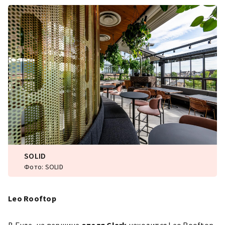
SOLID
Фото: SOLID
Leo Rooftop
В Буде, на вершине
отеля Clark
находится
Leo Rooftop
,