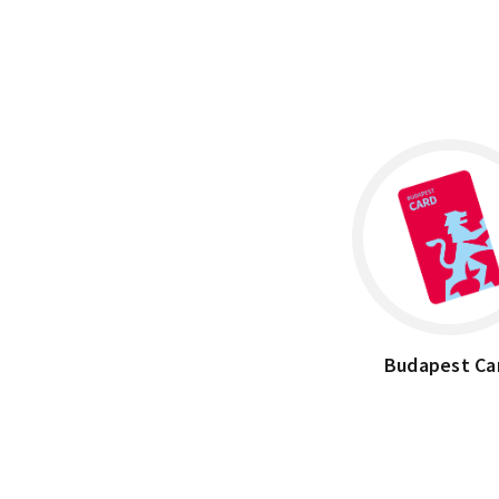
×
Budapest, II. János Pál pápa tér 30, 1081
Budapest Ca