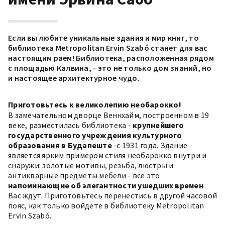
Если вы любите уникальные здания и мир книг, то
библиотека Metropolitan Ervin Szabó станет для вас
настоящим раем! Библиотека, расположенная рядом
с площадью Калвина, - это не только дом знаний, но
и настоящее архитектурное чудо.
Приготовьтесь к великолепию необарокко!
В замечательном дворце Венкхайм, построенном в 19
веке, разместилась библиотека -
крупнейшего
государственного учреждения культурного
образования в Будапеште
-с 1931 года. Здание
является ярким примером стиля необарокко внутри и
снаружи: золотые мотивы, резьба, люстры и
антикварные предметы мебели - все это
напоминающие об элегантности ушедших времен
Вас ждут. Приготовьтесь перенестись в другой часовой
пояс, как только войдете в библиотеку Metropolitan
Ervin Szabó.