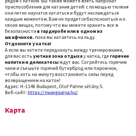
рядом с катком. Вы также можете взять напрокат
приспособления для катания детей: с помощью тюленя
они легко научатся кататься и будут наслаждаться
каждым моментом. Вам не придется беспокоиться и о
своих вещах, потому что вы можете хранить все в
безопасности
в гардеробе или в одном из
шкафчиков.
пока вы катаетесь на льду.
Отдохните у катка!
А если вы хотите передохнуть между тренировками,
для вас есть
уютная зона отдыха
у катка, где
горячие
напитки и деликатесы
ждут вас. Согрейтесь горячим
чаем и съешьте горячий бутерброд или пирожное,
чтобы хоть на минуту восстановить силы перед
возвращением на каток!
Адрес: H-1146 Budapest, Olof Palme sétány 5.
Веб-сайт:
https://mujegpalya.hu/
Карта
Leaflet
×
+
H-1146 Budapest, Olof Palme sétány 5.