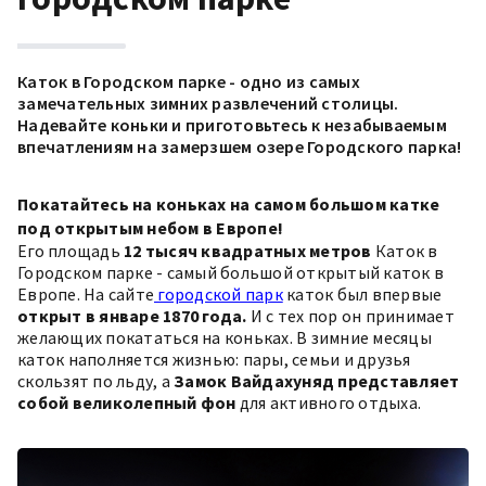
Каток в Городском парке - одно из самых
замечательных зимних развлечений столицы.
Надевайте коньки и приготовьтесь к незабываемым
впечатлениям на замерзшем озере Городского парка!
Покатайтесь на коньках на самом большом катке
под открытым небом в Европе!
Его площадь
12 тысяч квадратных метров
Каток в
Городском парке - самый большой открытый каток в
Европе. На сайте
городской парк
каток был впервые
открыт в январе 1870 года.
И с тех пор он принимает
желающих покататься на коньках. В зимние месяцы
каток наполняется жизнью: пары, семьи и друзья
скользят по льду, а
Замок Вайдахуняд представляет
собой великолепный фон
для активного отдыха.