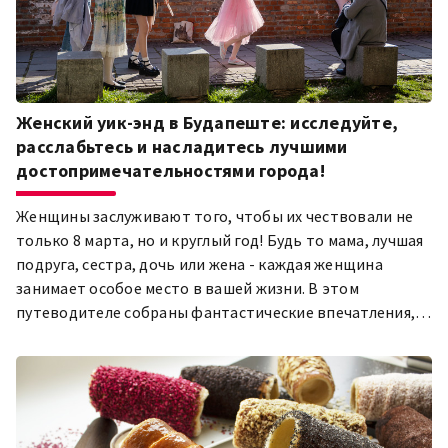
Женский уик-энд в Будапеште: исследуйте,
расслабьтесь и насладитесь лучшими
достопримечательностями города!
Женщины заслуживают того, чтобы их чествовали не
только 8 марта, но и круглый год! Будь то мама, лучшая
подруга, сестра, дочь или жена - каждая женщина
занимает особое место в вашей жизни. В этом
путеводителе собраны фантастические впечатления,
которые сделают любой день незабываемым!
Проведите особенный день в Будапеште - окунитесь в
термальные ванны, исследуйте самые красивые места
города, насладитесь гастрономическими изысками или
вдохновитесь на увлекательной выставке!