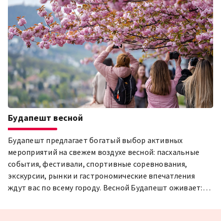
Трубный пирог (=kürtőskalács) любят как гости города,
так и местные жители, поэтому, оказавшись в
Будапеште, вы обязательно должны его попробовать!
Будапешт весной
Будапешт предлагает богатый выбор активных
мероприятий на свежем воздухе весной: пасхальные
события, фестивали, спортивные соревнования,
экскурсии, рынки и гастрономические впечатления
ждут вас по всему городу. Весной Будапешт оживает:
прогуляйтесь по цветущей набережной Тота Арпада в
районе Будайской крепости, исследуйте Нормафу или