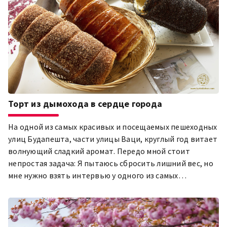
Торт из дымохода в сердце города
На одной из самых красивых и посещаемых пешеходных
улиц Будапешта, части улицы Ваци, круглый год витает
волнующий сладкий аромат. Передо мной стоит
непростая задача: Я пытаюсь сбросить лишний вес, но
мне нужно взять интервью у одного из самых
известных производителей дымовых пирогов в Пятом
районе, да и во всем городе и стране - Ласло Молнара,
владельца "Molnár's Kürtőskalács", который отличается
не только качеством, но и самим внешним видом.