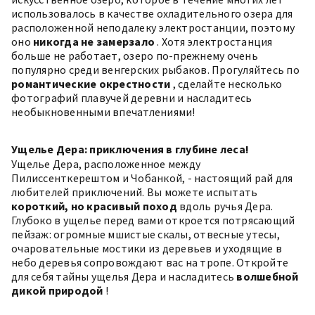
использовалось в качестве охладительного озера для
расположенной неподалеку электростанции, поэтому
оно
никогда не замерзало
. Хотя электростанция
больше не работает, озеро по-прежнему очень
популярно среди венгерских рыбаков. Прогуляйтесь по
романтические окрестности
, сделайте несколько
фотографий плавучей деревни и насладитесь
необыкновенными впечатлениями!
Ущелье Дера: приключения в глубине леса!
Ущелье Дера, расположенное между
Пилиссенткерештом и Чобанкой, - настоящий рай для
любителей приключений. Вы можете испытать
короткий, но красивый
поход
вдоль ручья Дера.
Глубоко в ущелье перед вами откроется потрясающий
пейзаж: огромные мшистые скалы, отвесные утесы,
очаровательные мостики из деревьев и уходящие в
небо деревья сопровождают вас на тропе. Откройте
для себя тайны ущелья Дера и насладитесь
волшебной
дикой природой
!