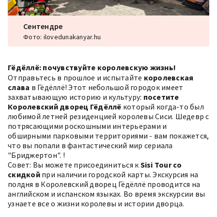
Сентендре
Фото: ilovedunakanyar.hu
Гёдёллё: почувствуйте королевскую жизнь!
Отправьтесь в прошлое и испытайте
королевская
слава
в Гёдёллё! Этот небольшой городок имеет
захватывающую историю и культуру:
посетите
Королевский дворец Гёдёллё
который когда-то был
любимой летней резиденцией королевы Сиси. Шедевр с
потрясающими роскошными интерьерами и
обширными парковыми территориями - вам покажется,
что вы попали в
фантастический мир сериала
"Бриджертон".
!
Совет: Вы можете присоединиться к
Sisi Tour со
скидкой
при наличии городской карты. Экскурсия на
полдня в Королевский дворец Гёдёллё проводится на
английском и испанском языках. Во время экскурсии вы
узнаете все о жизни королевы и истории дворца.