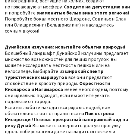
виноградники, растущие на холмах, создают
потрясающую атмосферу.
Сходите на дегустацию вин
и попробуйте
знаменитые белые вина этого региона!
Попробуйте бокал местного Шардоне, Совиньон Блан
или Олашрислинг (Вельшрислинг) и насладитесь
сочным вкусом!
Дунайская излучина: испытайте объятия природы!
Волшебный ландшафт Дунайской излучины предлагает
множество возможностей для пеших прогулок: вы
можете исследовать местность пешком или на
велосипеде. Выбирайте из
широкий спектр
туристических маршрутов
все они предлагают
спокойствие и красоту природы.
Окрестности
Кисмароса и Нагимароса
менее многолюдны, поэтому
они идеально подходят, если вы хотите уехать
подальше от города.
Если вы любите находиться рядом с водой, вам
обязательно стоит отправиться на
Пик острова
Кисоросци
! Помимо
прекрасный панорамный вид на
реку Дунай
Вы можете совершить долгую прогулку
вдоль побережья или даже насладиться пляжем и