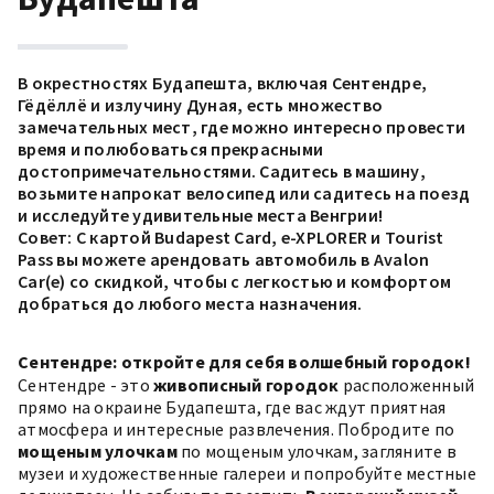
В окрестностях Будапешта, включая Сентендре,
Гёдёллё и излучину Дуная, есть множество
замечательных мест, где можно интересно провести
время и полюбоваться прекрасными
достопримечательностями. Садитесь в машину,
возьмите напрокат велосипед или садитесь на поезд
и исследуйте удивительные места Венгрии!
Совет: С картой
Budapest Card
, e-XPLORER и Tourist
Pass вы можете арендовать автомобиль в Avalon
Car(e) со скидкой, чтобы с легкостью и комфортом
добраться до любого места назначения.
Сентендре: откройте для себя волшебный городок!
Сентендре - это
живописный городок
расположенный
прямо на окраине Будапешта, где вас ждут приятная
атмосфера и интересные развлечения. Побродите по
мощеным улочкам
по мощеным улочкам, загляните в
музеи и художественные галереи и попробуйте местные