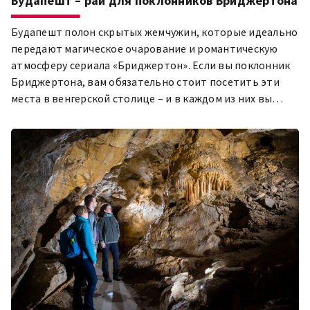
Будапешт – рай для поклонников Бриджертона
Будапешт полон скрытых жемчужин, которые идеально
передают магическое очарование и романтическую
атмосферу сериала «Бриджертон». Если вы поклонник
Бриджертона, вам обязательно стоит посетить эти
места в венгерской столице – и в каждом из них вы
можете использовать свою городскую карту!