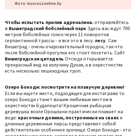
Фото: kisoroszionline.hu
Чтобы испытать прилив адреналина.
отправляйтесь
в
Вышеградский бобслейный парк
Здесь вас ждут 700
метров бобслейных гонок через 11 поворотов
серпантинной трассы - и все это в лесу.
лесу
. Сам
Вишеград - очень очаровательный городок, так что
после бобслейной прогулки его стоит посетить. Сайт
Вишеградская цитадель
Отсюда открывается
прекрасный вид на излучину Дуная, а в окрестностях
есть несколько пешеходных троп.
Озеро Бокоди: посмотрите на плавучую деревню!
Если вы ищете
место, подходящее для инстаграма
то
озеро Бокоди станет вашим любимым местом в
окрестностях Будапешта! Крошечная рыбацкая
деревушка возле Орошлани практически плавает на
воде:
красочные домики, построенные на сваях
и
длинные деревянные пирсы представляют собой
действительно особенное зрелище. Озеро Бокоди - это
искусственное озеро, которое в течение многих лет