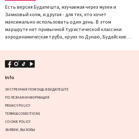
Есть версия Будапешта, изучаемая через музеи и
Замковый холм, и другая - для тех, кто хочет
максимально использовать один день. В этом
маршруте нет привычной туристической классики:
аэродинамическая труба, круиз по Дунаю, Будайские
холмы и аутлет-центр премиум-класса - все это
уместилось в один день, причем с учетом скидками
Будапештской карты
Info
ЭКСТРЕННАЯ ПОМОЩЬ В БУДАПЕШТЕ
ПОЛЕЗНАЯ ИНФОРМАЦИЯ
PRIVACY POLICY
TERMS&CONDITIONS
COOKIE POLICY
ЗАЯВКИ, ВЫЗОВЫ