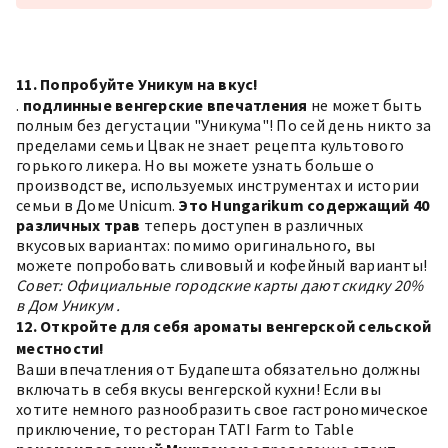
11. Попробуйте Уникум на вкус!
.
подлинные венгерские впечатления
не может быть
полным без дегустации "Уникума"! По сей день никто за
пределами семьи Цвак не знает рецепта культового
горького ликера. Но вы можете узнать больше о
производстве, используемых инструментах и истории
семьи в Доме Unicum.
Это
Hungarikum
содержащий 40
различных трав
теперь доступен в различных
вкусовых вариантах: помимо оригинального, вы
можете попробовать сливовый и кофейный варианты!
Совет: Официальные городские карты дают скидку 20%
в
Дом Уникум
.
12. Откройте для себя ароматы венгерской сельской
местности!
Ваши впечатления от Будапешта обязательно должны
включать в себя вкусы венгерской кухни! Если вы
хотите немного разнообразить свое гастрономическое
приключение, то ресторан TATI Farm to Table