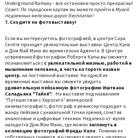
Underground Railway - все остановки просто прекрасны!
Совет: По городским картам вы можете пройти в Музей
подземных железных дорог бесплатно!
7. Сходите на фотовыставку!
Если вы интересуетесь фотографией, в центре Capa
Centre проходят увлекательные выставки.
Центр Капа
и
Дом Май Мано
во время сезона Адвента. В Центре
современной фотографии Роберта Капы вы сможете
познакомиться с
с увлекательной жизнью, работой и
мышлением человека, в честь которого назван
центр.
на постоянной выставке. На одной из
временных выставок вы сможете увидеть
удивительную пейзажную фотографию Иштвана
Саладьяка "Тайкё".
. На выставке под названием
"Путешествие с Хиросигэ" венгерский
кинематографист, фотограф и режиссер подходит к
жанру пейзажа с уникальной точки зрения, сочетая
аналоговые и цифровые техники. Недалеко от музея
находится Дом Маи Мано, где можно
заглянуть в
коллекцию фотографий Фриды Кало
. Помимо ее
собственных снимков, вы сможете увидеть шедевры,