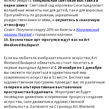
можно увидеть
специальная световая выставка в
парке замка
: Световой сад королевы Сиси предлагает
волшебные моменты как для детей, так и для взрослых.
Прогуляйтесь по дорожкам, украшенным
рождественскими огнями, и
окунитесь в сказочную
атмосферу
!
Совет: Получите скидку 20% на билеты в
Королевский
дворец Гёдёллё
с городскими картами.
15. Бесплатные арт-прогулки ждут вас на Art
Weekend Budapest
Если вы любитель изобразительного искусства,
Art
Weekend Budapest
обязательно стоит посетить в
первые выходные Адвента!
С 29 ноября по 1 декабря
вы сможете погрузиться в удивительный мир
современного искусства в 31 месте. Бесплатная
художественная программа проведет вас по различным
галереи и альтернативные выставочные
пространства Будапешта
. Мероприятие будет
посвящено движению и переменам: процессу создания
искусства, силе движения и художественной
мобильности. Загляните на
Страница Art Weekend