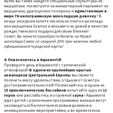
музее вы также найдете специальные скульптуры из
марципана: посмотрите на миниатюрный парламент из
марципана, драгоценности короны и
единственную в
мире 78-килограммовую шоколадную девочку
! В
конце экскурсии купите несколько плиток шоколада
или марципана Szamos и возьмите их домой в качестве
рождественского подарка для своих близких!
Совет: Вы можете приобрести билеты на
Музей
шоколада Самос
со скидкой 20% при наличии любой
официальной городской карты!
4. Повеселитесь в Aquaworld!
Проведите день в
Aquaworld
с тропической
атмосферой!
В одном из крупнейших крытых
аквапарков Центральной Европы
вы сможете
получить массу удовольствия, отдыхая от осмотра
достопримечательностей! Поплескайтесь в одном из
15 приключенческих бассейнов
испытайте одну из
11
горок
или расслабьтесь в огромной
сауна
! Aquaworld
ждет детей с различными программами: малыши могут
наслаждаться бесплатным игровым домиком и
анимационными мероприятиями, а во время сезона