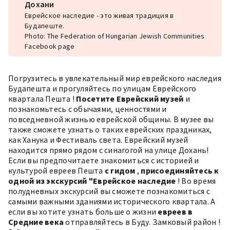
Дохани
Еврейское наследие - это живая традиция в
Будапеште.
Photo: The Federation of Hungarian Jewish Communities
Facebook page
Погрузитесь в увлекательный мир
еврейского наследия
Будапешта
и прогуляйтесь по улицам
Еврейского
квартала Пешта
!
Посетите Еврейский музей
и
познакомьтесь с обычаями, ценностями и
повседневной жизнью еврейской общины. В музее вы
также сможете узнать о таких еврейских праздниках,
как
Ханука
и Фестиваль света. Еврейский музей
находится прямо рядом с синагогой на улице Дохань!
Если вы предпочитаете знакомиться с историей и
культурой евреев Пешта
с гидом
,
присоединяйтесь к
одной из экскурсий "Еврейское наследие
! Во время
полудневных экскурсий вы сможете познакомиться с
самыми важными зданиями исторического квартала. А
если вы хотите узнать больше о жизни
евреев в
Средние века
отправляйтесь в Буду.
Замковый район
!