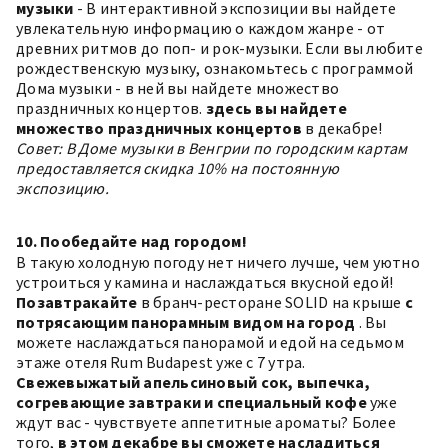
музыки
- В интерактивной экспозиции вы найдете
увлекательную информацию о каждом жанре - от
древних ритмов до поп- и рок-музыки. Если вы любите
рождественскую музыку, ознакомьтесь с программой
Дома музыки - в ней вы найдете множество
праздничных концертов.
здесь вы найдете
множество праздничных концертов
в декабре!
Совет: В Доме музыки в Венгрии по городским картам
предоставляется скидка 10% на постоянную
экспозицию.
10. Пообедайте над городом!
В такую холодную погоду нет ничего лучше, чем уютно
устроиться у камина и наслаждаться вкусной едой!
Позавтракайте
в бранч-ресторане SOLID на крыше
с
потрясающим панорамным видом на город
. Вы
можете наслаждаться панорамой и едой на седьмом
этаже отеля Rum Budapest уже с 7 утра.
Свежевыжатый апельсиновый сок, выпечка,
согревающие завтраки и специальный кофе
уже
ждут вас - чувствуете аппетитные ароматы? Более
того,
в этом декабре вы сможете насладиться