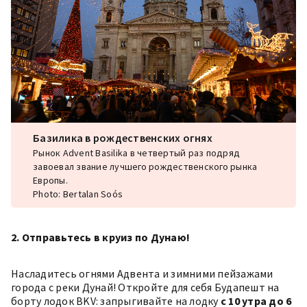
Базилика в рождественских огнях
Рынок Advent Basilika в четвертый раз подряд
завоевал звание лучшего рождественского рынка
Европы.
Photo: Bertalan Soós
2. Отправьтесь в круиз по Дунаю!
Насладитесь огнями Адвента и зимними пейзажами
города с реки Дунай! Откройте для себя Будапешт на
борту лодок BKV: запрыгивайте на лодку
с 10 утра до 6