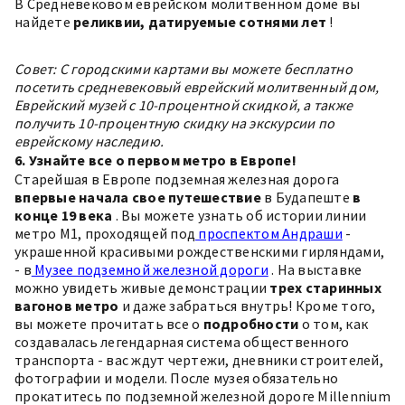
В
Средневековом еврейском молитвенном доме
вы
найдете
реликвии, датируемые сотнями лет
!
Совет: С городскими картами вы можете бесплатно
посетить средневековый еврейский молитвенный дом,
Еврейский музей с 10-процентной скидкой, а также
получить 10-процентную скидку на экскурсии по
еврейскому наследию.
6. Узнайте все о первом метро в Европе!
Старейшая в Европе подземная железная дорога
впервые начала свое путешествие
в Будапеште
в
конце 19 века
. Вы можете узнать об истории линии
метро M1, проходящей под
проспектом Андраши
-
украшенной красивыми рождественскими гирляндами,
- в
Музее подземной железной дороги
. На выставке
можно увидеть живые демонстрации
трех старинных
вагонов метро
и даже забраться внутрь! Кроме того,
вы можете прочитать все о
подробности
о том, как
создавалась легендарная система общественного
транспорта - вас ждут чертежи, дневники строителей,
фотографии и модели. После музея обязательно
прокатитесь по подземной железной дороге Millennium