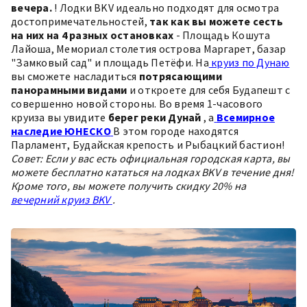
вечера.
! Лодки BKV идеально подходят для осмотра
достопримечательностей,
так как вы можете сесть
на них на 4 разных остановках
- Площадь Кошута
Лайоша, Мемориал столетия острова Маргарет, базар
"Замковый сад" и площадь Петёфи. На
круиз по Дунаю
вы сможете насладиться
потрясающими
панорамными видами
и откроете для себя Будапешт с
совершенно новой стороны. Во время 1-часового
круиза вы увидите
берег реки Дунай
, a
Всемирное
наследие ЮНЕСКО
В этом городе находятся
Парламент, Будайская крепость и Рыбацкий бастион!
Совет: Если у вас есть официальная городская карта, вы
можете бесплатно кататься на лодках BKV в течение дня!
Кроме того, вы можете получить скидку 20% на
вечерний круиз BKV
.