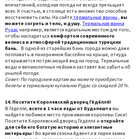
впечатлений, холодная погода не всегда прельщает
всех. К счастью, в столице есть множество способов
восстановить силы. На сайте
термальные ванны
,
вы
можете согреть и тело, и душу.
Термальная ванна
Рудас
например, является идеальным местом для того,
чтобы насладиться
комфортом современного
велнеса и атмосферой традиционных турецких
бань.
. В одной из старейших бань города можно даже
поплавать в панорамном бассейне на крыше, откуда
открывается потрясающий вид на город. Термальные
воды и великолепные пейзажи заставят вас забыть об
унылой погоде.
Совет: По городским картам вы можете приобрести
билеты в термальную купальню Рудас со скидкой 20 %.
14. Посетите Королевский дворец Гёдёллё!
В Гёдёллё,
всего в 1 часе езды от Будапешта
вы
найдете любимое место проживания королевы Сиси!
Посетите Королевский дворец Гёдёллё и
откройте
для себя его богатую историю и элегантные
интерьеры
! Во время сезона Адвента в парке замка