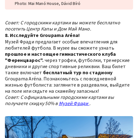
Photo: Mai Manó House, Dávid Bíró
Совет: С городскими картами вы можете бесплатно
посетить Центр Капы и Дом Май Мано.
8. Исследуйте Groupama Aréna!
Музей Фради предлагает особые впечатления для
любителей футбола. В музее вы сможете узнать
прошлое и настоящее гимнастического клуба
"Ференцварос".
через трофеи, футболки, тренерские
дневники и другие спортивные реликвии. Ваш билет
также включает
бесплатный тур по стадиону
Groupama Aréna. Познакомьтесь с повседневной
жизнью футболиста: загляните в раздевалки, выйдите
на поле или сядьте на скамейку запасных!
Совет: С официальными городскими картами вы
получаете скидку 50% в
Музей Фради
.