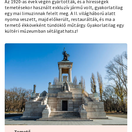
Az 1920-as évek végén gyártották, és a hírességek
temetésekor használt exkluzív jármű volt, gyakorlatilag
egy mai limuzinnak felelt meg. A II. világháború alatt
nyoma veszett, majd előkerült, restaurálták, és ma a
temető ékköveként tündöklő műtárgy. Gyakorlatilag egy
kültéri múzeumban
sétálgathatsz!
Temető