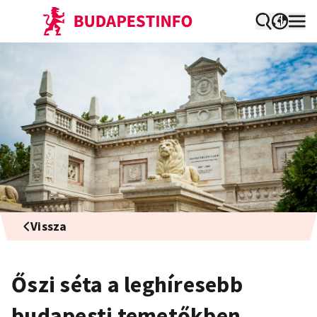
Vissza
Őszi séta a leghíresebb
budapesti temetőkben