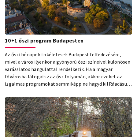
10+1 őszi program Budapesten
Az őszi hónapok tökéletesek Budapest felfedezésére,
mivel a város ilyenkor a gyönyörű őszi színeivel különösen
varázslatos hangulattal rendelkezik. Ha a magyar
fővárosba látogatsz az ősz folyamán, akkor ezeket az
izgalmas programokat semmiképp ne hagyd ki! Ráadásul a
Budapest Carddal számos belépőt ingyenesen vagy
kedvezményesen szerezhetsz be!