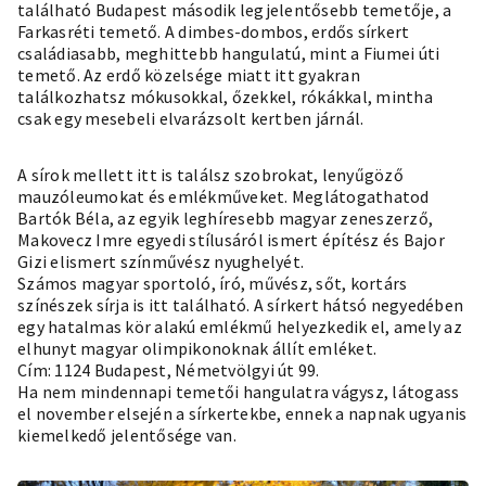
található Budapest második legjelentősebb temetője, a
Farkasréti temető. A dimbes-dombos, erdős sírkert
családiasabb, meghittebb hangulatú, mint a Fiumei úti
temető. Az erdő közelsége miatt itt gyakran
találkozhatsz mókusokkal, őzekkel, rókákkal, mintha
csak egy mesebeli elvarázsolt kertben járnál.
A sírok mellett itt is találsz szobrokat, lenyűgöző
mauzóleumokat és emlékműveket. Meglátogathatod
Bartók Béla
, az egyik leghíresebb magyar zeneszerző,
Makovecz Imre egyedi stílusáról ismert építész és Bajor
Gizi elismert színművész nyughelyét.
Számos magyar sportoló, író, művész, sőt, kortárs
színészek sírja is itt található. A sírkert hátsó negyedében
egy hatalmas kör alakú emlékmű helyezkedik el, amely az
elhunyt magyar olimpikonoknak állít emléket.
Cím: 1124 Budapest, Németvölgyi út 99.
Ha nem mindennapi temetői hangulatra vágysz, látogass
el november elsején a sírkertekbe, ennek a napnak ugyanis
kiemelkedő jelentősége van.