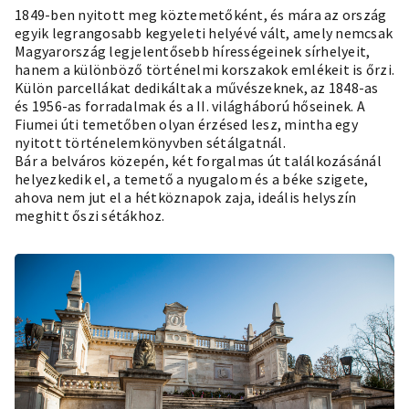
1849-ben nyitott meg köztemetőként, és mára az ország
egyik legrangosabb kegyeleti helyévé vált, amely nemcsak
Magyarország legjelentősebb hírességeinek sírhelyeit,
hanem a különböző történelmi korszakok emlékeit is őrzi.
Külön parcellákat dedikáltak a művészeknek, az 1848-as
és 1956-as forradalmak és a II. világháború hőseinek. A
Fiumei úti temetőben olyan érzésed lesz, mintha egy
nyitott történelemkönyvben sétálgatnál.
Bár a belváros közepén, két forgalmas út találkozásánál
helyezkedik el, a temető a nyugalom és a béke szigete,
ahova nem jut el a hétköznapok zaja, ideális helyszín
meghitt őszi
sétákhoz
.