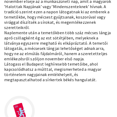
november elseje az a munkaszüneti nap, amit a magyarok
’Halottak Napjának’ vagy ’Mindenszenteknek’ hívnak. A
tradíció szerint ezen a napon látogatnak ki az emberek a
temetőkbe, hogy mécsest gyújtsanak, koszorúval vagy
virággal díszítsék a sírokat, és megemlékezzenek
szeretteikről.
Naplemente után a temetőkben több száz mécses lángja
apró csillagként ég az est sötétjében, melyeknek a
látványa egyszerre megható és elkápráztató. A temetői
látogatás, a mécsesek lángjai lehetőséget adnak arra,
hogy ne az elmúlás fájdalmáról, hanem a szeretetteljes
emlékezésről szóljon november első napja.
Látogass el Budapest leghíresebb temetőibe, ahol
kapcsolódhatsz a múlttal, megismerheted a magyar
történelem nagyjainak emlékhelyeit, és
megtapasztalhatod a sírkertek békés hangulatát.