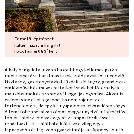
Temetői építészet
Kültéri múzeum hangulat
Fotó: Fiumei Úti Sírkert
A hely hangulata inkább hasonlít egy kellemes parkra,
mint temetőre: hatalmas terek, zöld pázsittól tündöklő
tisztások, gesztenyefákkal tűzdelt sétányok, grandiózus
emlékművek és
művészeti
alkotásnak beillő sírhelyek,
mauzóleumok és szobrok váltogatják egymást. Akkor is
érdemes ide ellátogatnod, ha nem rajongsz a
történelemért, de egy kis nyugalomra, elvonulásra vágysz.
A temetőben sétálva számos magyar nyelvű információs
táblát találsz, melyek egy része angol fordítással is
rendelkezik. Itt található kiállítva a világ egyik
legnagyobb és legszebb gyászhintója: az Apponyi-hintó.