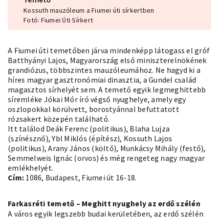
Kossuth mauzóleum a Fiumei úti sírkertben
Fotó: Fiumei Úti Sírkert
A Fiumei úti temetőben járva mindenképp látogass el gróf
Batthyányi Lajos, Magyarország első miniszterelnökének
grandiózus, többszintes mauzóleumához. Ne hagyd ki a
híres magyar gasztronómiai dinasztia, a
Gundel
család
magasztos sírhelyét sem. A temető egyik legmeghittebb
síremléke Jókai Mór író végső nyughelye, amely egy
oszlopokkal körülvett, borostyánnal befuttatott
rózsakert közepén található.
Itt találod Deák Ferenc (politikus), Blaha Lujza
(színésznő), Ybl Miklós (építész), Kossuth Lajos
(politikus), Arany János (költő), Munkácsy Mihály (festő),
Semmelweis Ignác (orvos) és még rengeteg nagy magyar
emlékhelyét.
Cím:
1086, Budapest, Fiumei út 16-18.
Farkasréti temető – Meghitt nyughely az erdő szélén
A város egyik legszebb budai kerületében, az erdő szélén