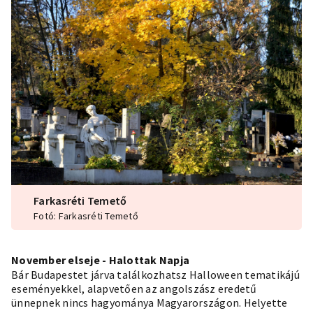
Farkasréti Temető
Fotó: Farkasréti Temető
November elseje - Halottak Napja
Bár Budapestet járva találkozhatsz Halloween tematikájú
eseményekkel, alapvetően az angolszász eredetű
ünnepnek nincs hagyománya Magyarországon. Helyette