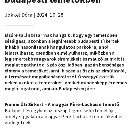
Jokkel Dóra | 2024. 10. 28.
Elsőre talán bizarrnak hangzik, hogy egy temetőben
sétálgass, azonban a leghíresebb budapesti sírkertek
inkább hasonlítanak hangulatos
parkokra
, ahol
lelassulhatsz, csendben elmélyülhetsz, miközben a
legismertebb magyarok síremlékeit és mauzóleumait is
meglátogathatod. Szép őszi időben igazán bensőséges
élmény a temetőket járni, hiszen az ősz is az elmúlásról,
a természet megpihenéséről szól. Összegyűjtöttük
neked azokat a temetőket, amiket mindenképp érdemes
meglátogatnod, amikor Budapesten jársz.
Fiumei Úti Sírkert – A magyar Père-Lachaise temető
Budapest és egyben az ország leghíresebb temetője,
amelyet gyakran a magyar Père-Lachaise temetőként is
emlegetnek.