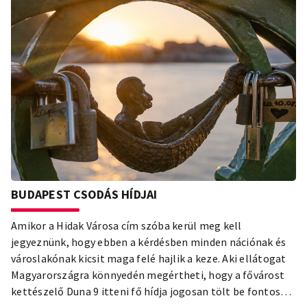
BUDAPEST CSODÁS HÍDJAI
Amikor a Hidak Városa cím szóba kerül meg kell
jegyeznünk, hogy ebben a kérdésben minden nációnak és
városlakónak kicsit maga felé hajlik a keze. Aki ellátogat
Magyarországra könnyedén megértheti, hogy a fővárost
kettészelő Duna 9 itteni fő hídja jogosan tölt be fontos