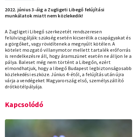
2022. június 3-áig a Zugligeti Libegő felújítási
munkálatok miatt nem közlekedik!
A
Zugligeti Libegő
szerkezetét rendszeresen
felülvizsgálják: szükség esetén kicserélik a csapágyakat és
a görgőket, vagy rövidítenek a megnyúlt kötélen. A
kötelet mozgató villanymotor mellett tartalék erőforrás
is rendelkezésre áll, hogy áramszünet esetén ne álljon le a
pálya. Baleset még nem történt a Libegőn, ezért
elmondhatjuk, hogy a libegő Budapest legbiztonságosabb
közlekedési eszköze. Június 4-étől, a felújítás után újra
várja a vendégeket Magyarország első, személyszállító
drótkötélpályája.
Kapcsolódó