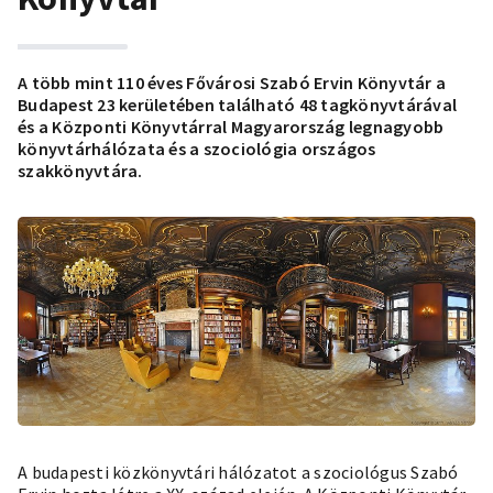
A több mint 110 éves Fővárosi Szabó Ervin Könyvtár a
Budapest 23 kerületében található 48 tagkönyvtárával
és a Központi Könyvtárral Magyarország legnagyobb
könyvtárhálózata és a szociológia országos
szakkönyvtára.
A budapesti közkönyvtári hálózatot a szociológus Szabó