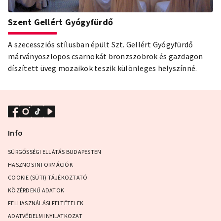
Szent Gellért Gyógyfürdő
A szecessziós stílusban épült Szt. Gellért Gyógyfürdő
márványoszlopos csarnokát bronzszobrok és gazdagon
díszített üveg mozaikok teszik különleges helyszínné.
Info
SÜRGŐSSÉGI ELLÁTÁS BUDAPESTEN
HASZNOS INFORMÁCIÓK
COOKIE (SÜTI) TÁJÉKOZTATÓ
KÖZÉRDEKŰ ADATOK
FELHASZNÁLÁSI FELTÉTELEK
ADATVÉDELMI NYILATKOZAT