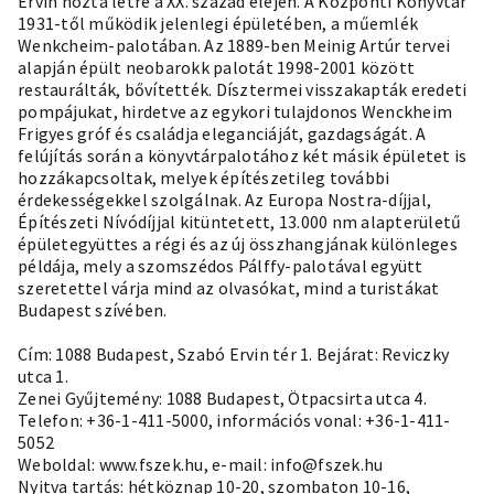
Ervin hozta létre a XX. század elején. A Központi Könyvtár
1931-től működik jelenlegi épületében, a műemlék
Wenkcheim-palotában. Az 1889-ben Meinig Artúr tervei
alapján épült neobarokk palotát 1998-2001 között
restaurálták, bővítették. Dísztermei visszakapták eredeti
pompájukat, hirdetve az egykori tulajdonos Wenckheim
Frigyes gróf és családja eleganciáját, gazdagságát. A
felújítás során a könyvtárpalotához két másik épületet is
hozzákapcsoltak, melyek építészetileg további
érdekességekkel szolgálnak. Az Europa Nostra-díjjal,
Építészeti Nívódíjjal kitüntetett, 13.000 nm alapterületű
épületegyüttes a régi és az új összhangjának különleges
példája, mely a szomszédos Pálffy-palotával együtt
szeretettel várja mind az olvasókat, mind a turistákat
Budapest szívében.
Cím: 1088 Budapest, Szabó Ervin tér 1. Bejárat: Reviczky
utca 1.
Zenei Gyűjtemény: 1088 Budapest, Ötpacsirta utca 4.
Telefon: +36-1-411-5000, információs vonal: +36-1-411-
5052
Weboldal:
www.fszek.hu
, e-mail: info@fszek.hu
Nyitva tartás: hétköznap 10-20, szombaton 10-16,