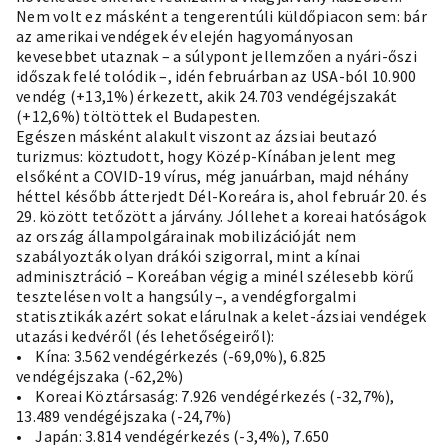
Nem volt ez másként a tengerentúli küldőpiacon sem: bár
az amerikai vendégek év elején hagyományosan
kevesebbet utaznak – a súlypont jellemzően a nyári-őszi
időszak felé tolódik –, idén februárban az USA-ból 10.900
vendég (+13,1%) érkezett, akik 24.703 vendégéjszakát
(+12,6%) töltöttek el Budapesten.
Egészen másként alakult viszont az ázsiai beutazó
turizmus: köztudott, hogy Közép-Kínában jelent meg
elsőként a COVID-19 vírus, még januárban, majd néhány
héttel később átterjedt Dél-Koreára is, ahol február 20. és
29. között tetőzött a járvány. Jóllehet a koreai hatóságok
az ország állampolgárainak mobilizációját nem
szabályozták olyan drákói szigorral, mint a kínai
adminisztráció – Koreában végig a minél szélesebb körű
tesztelésen volt a hangsúly –, a vendégforgalmi
statisztikák azért sokat elárulnak a kelet-ázsiai vendégek
utazási kedvéről (és lehetőségeiről):
• Kína: 3.562 vendégérkezés (-69,0%), 6.825
vendégéjszaka (-62,2%)
• Koreai Köztársaság: 7.926 vendégérkezés (-32,7%),
13.489 vendégéjszaka (-24,7%)
• Japán: 3.814 vendégérkezés (-3,4%), 7.650