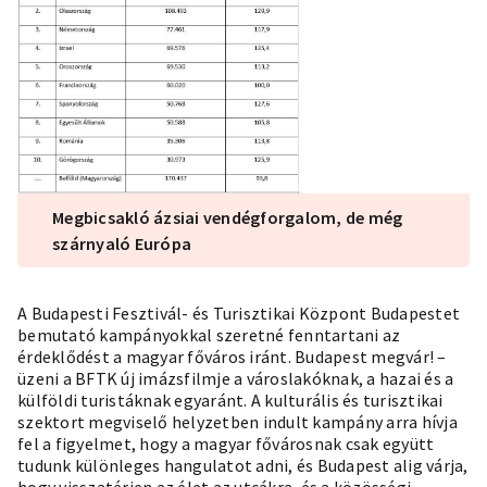
Megbicsakló ázsiai vendégforgalom, de még
szárnyaló Európa
A Budapesti Fesztivál- és Turisztikai Központ Budapestet
bemutató kampányokkal szeretné fenntartani az
érdeklődést a magyar főváros iránt. Budapest megvár! –
üzeni a BFTK új imázsfilmje a városlakóknak, a hazai és a
külföldi turistáknak egyaránt. A kulturális és turisztikai
szektort megviselő helyzetben indult kampány arra hívja
fel a figyelmet, hogy a magyar fővárosnak csak együtt
tudunk különleges hangulatot adni, és Budapest alig várja,
hogy visszatérjen az élet az utcákra, és a közösségi