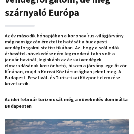
szárnyaló Európa
Az év második hónapjában a koronavírus-világjárvány
még nem igazán éreztette hatását a budapesti
vendégforgalmi statisztikában. Az, hogy a szállodák
árbevétel-növekedése némileg moderáltabb volt a
január havinál, leginkább az ázsiai vendégek
elmaradásának köszönhető, hiszen a járvány legelőször
Kínában, majd a Koreai Köztársaságban jelent meg. A
Budapesti Fesztivál- és Turisztikai Központ elemzése
következik.
Az idei február turizmusát még a növekedés dominálta
Budapesten