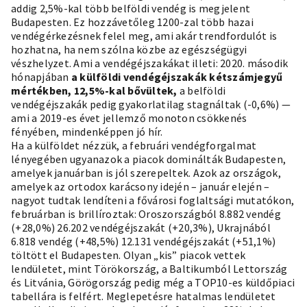
addig 2,5%-kal több belföldi vendég is megjelent
Budapesten. Ez hozzávetőleg 1200-zal több hazai
vendégérkezésnek felel meg, ami akár trendfordulót is
hozhatna, ha nem szólna közbe az egészségügyi
vészhelyzet. Ami a vendégéjszakákat illeti: 2020. második
hónapjában
a külföldi vendégéjszakák kétszámjegyű
mértékben, 12,5%-kal bővültek,
a belföldi
vendégéjszakák pedig gyakorlatilag stagnáltak (-0,6%) —
ami a 2019-es évet jellemző monoton csökkenés
fényében, mindenképpen jó hír.
Ha a külföldet nézzük, a februári vendégforgalmat
lényegében ugyanazok a piacok dominálták Budapesten,
amelyek januárban is jól szerepeltek. Azok az országok,
amelyek az ortodox karácsony idején – január elején –
nagyot tudtak lendíteni a fővárosi foglaltsági mutatókon,
februárban is brillíroztak: Oroszországból 8.882 vendég
(+28,0%) 26.202 vendégéjszakát (+20,3%), Ukrajnából
6.818 vendég (+48,5%) 12.131 vendégéjszakát (+51,1%)
töltött el Budapesten. Olyan „kis” piacok vettek
lendületet, mint Törökország, a Baltikumból Lettország
és Litvánia, Görögország pedig még a TOP10-es küldőpiaci
tabellára is felfért. Meglepetésre hatalmas lendületet