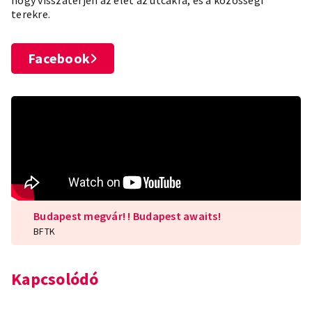
terekre.
Facebook
Budapest megvár! ! Budapest awaits!
BFTK
Kapcsolódó