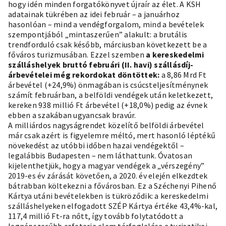
hogy idén minden forgatókönyvet újraír az élet. A KSH
adatainak tükrében az idei február – a januárhoz
hasonlóan – mind a vendégforgalom, mind a bevételek
szempontjából „mintaszerűen” alakult: a brutális
trendforduló csak később, márciusban következett be a
főváros turizmusában. Ezzel szemben
a kereskedelmi
szálláshelyek bruttó februári (II. havi) szállásdíj-
árbevételei még rekordokat döntöttek:
a 8,86 Mrd Ft
árbevétel (+24,9%) önmagában is csúcsteljesítménynek
számít februárban, a belföldi vendégek után keletkezett,
kereken 938 millió Ft árbevétel (+18,0%) pedig az évnek
ebben a szakában ugyancsak bravúr.
A milliárdos nagyságrendet közelítő belföldi árbevétel
már csak azért is figyelemre méltó, mert hasonló léptékű
növekedést az utóbbi időben hazai vendégektől –
legalábbis Budapesten – nem láthattunk. Óvatosan
kijelenthetjük, hogy a magyar vendégek a „vérszegény”
2019-es év zárását követően, a 2020. év elején elkezdtek
bátrabban költekezni a fővárosban. Ez a Széchenyi Pihenő
Kártya utáni bevételekben is tükröződik: a kereskedelmi
szálláshelyeken elfogadott SZÉP Kártya értéke 43,4%-kal,
117,4 millió Ft-ra nőtt, így tovább folytatódott a