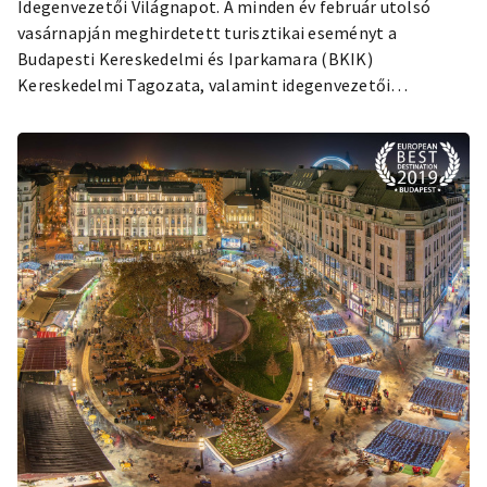
Idegenvezetői Világnapot. A minden év február utolsó
vasárnapján meghirdetett turisztikai eseményt a
Budapesti Kereskedelmi és Iparkamara (BKIK)
Kereskedelmi Tagozata, valamint idegenvezetői
szervezték. Társszervezőként a Budapesti Fesztivál- és
Turisztikai Központ (BFTK), valamint a Bevásárló- és
Tematikus Utcák Menedzsmentje (BUM) vett részt a
rendezvény szervezésében. A négy napos
rendezvényfolyamra mintegy 120 sétát, épületbejárást
hirdettek meg, amely több mint 9000 regisztrált
érdeklődőt vonzott.