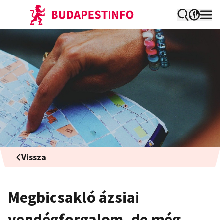
Vissza
Megbicsakló ázsiai
vendégforgalom, de még