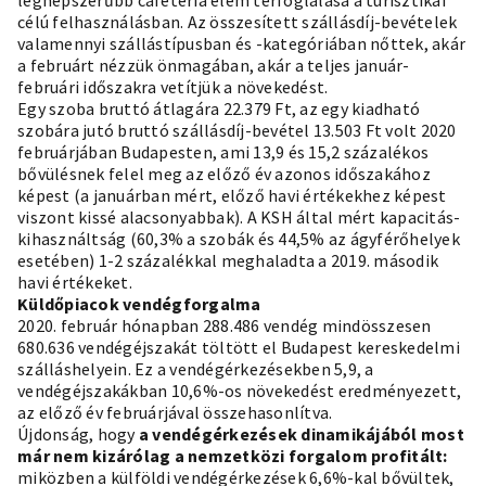
legnépszerűbb cafeteria elem térfoglalása a turisztikai
célú felhasználásban. Az összesített szállásdíj-bevételek
valamennyi szállástípusban és -kategóriában nőttek, akár
a februárt nézzük önmagában, akár a teljes január-
februári időszakra vetítjük a növekedést.
Egy szoba bruttó átlagára 22.379 Ft, az egy kiadható
szobára jutó bruttó szállásdíj-bevétel 13.503 Ft volt 2020
februárjában Budapesten, ami 13,9 és 15,2 százalékos
bővülésnek felel meg az előző év azonos időszakához
képest (a januárban mért, előző havi értékekhez képest
viszont kissé alacsonyabbak). A KSH által mért kapacitás-
kihasználtság (60,3% a szobák és 44,5% az ágyférőhelyek
esetében) 1-2 százalékkal meghaladta a 2019. második
havi értékeket.
Küldőpiacok vendégforgalma
2020. február hónapban 288.486 vendég mindösszesen
680.636 vendégéjszakát töltött el Budapest kereskedelmi
szálláshelyein. Ez a vendégérkezésekben 5,9, a
vendégéjszakákban 10,6%-os növekedést eredményezett,
az előző év februárjával összehasonlítva.
Újdonság, hogy
a vendégérkezések dinamikájából most
már nem kizárólag a nemzetközi forgalom profitált:
miközben a külföldi vendégérkezések 6,6%-kal bővültek,