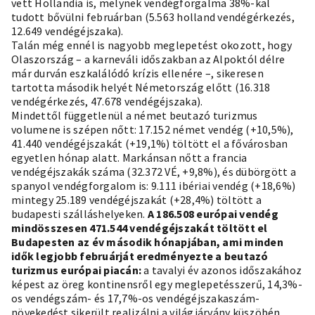
vett Hollandia is, melynek vendégforgalma 38%-kal
tudott bővülni februárban (5.563 holland vendégérkezés,
12.649 vendégéjszaka).
Talán még ennél is nagyobb meglepetést okozott, hogy
Olaszország – a karneváli időszakban az Alpoktól délre
már durván eszkalálódó krízis ellenére –, sikeresen
tartotta második helyét Németország előtt (16.318
vendégérkezés, 47.678 vendégéjszaka).
Mindettől függetlenül a német beutazó turizmus
volumene is szépen nőtt: 17.152 német vendég (+10,5%),
41.440 vendégéjszakát (+19,1%) töltött el a fővárosban
egyetlen hónap alatt. Markánsan nőtt a francia
vendégéjszakák száma (32.372 VÉ, +9,8%), és dübörgött a
spanyol vendégforgalom is: 9.111 ibériai vendég (+18,6%)
mintegy 25.189 vendégéjszakát (+28,4%) töltött a
budapesti szálláshelyeken.
A 186.508 európai vendég
mindösszesen 471.544 vendégéjszakát töltött el
Budapesten az év második hónapjában, ami minden
idők legjobb februárját eredményezte a beutazó
turizmus európai piacán:
a tavalyi év azonos időszakához
képest az öreg kontinensről egy meglepetésszerű, 14,3%-
os vendégszám- és 17,7%-os vendégéjszakaszám-
növekedést sikerült realizálni a világjárvány küszöbén.