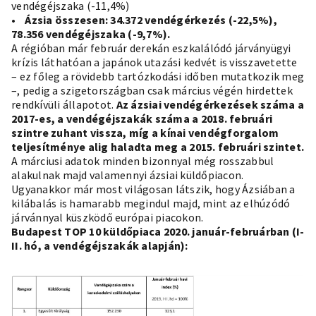
vendégéjszaka (-11,4%)
• Ázsia összesen: 34.372 vendégérkezés (-22,5%),
78.356 vendégéjszaka (-9,7%).
A régióban már február derekán eszkalálódó járványügyi
krízis láthatóan a japánok utazási kedvét is visszavetette
– ez főleg a rövidebb tartózkodási időben mutatkozik meg
–, pedig a szigetországban csak március végén hirdettek
rendkívüli állapotot.
Az ázsiai vendégérkezések száma a
2017-es, a vendégéjszakák száma a 2018. februári
szintre zuhant vissza, míg a kínai vendégforgalom
teljesítménye alig haladta meg a 2015. februári szintet.
A márciusi adatok minden bizonnyal még rosszabbul
alakulnak majd valamennyi ázsiai küldőpiacon.
Ugyanakkor már most világosan látszik, hogy Ázsiában a
kilábalás is hamarabb megindul majd, mint az elhúzódó
járvánnyal küszködő európai piacokon.
Budapest TOP 10 küldőpiaca 2020. január-februárban (I-
II. hó, a vendégéjszakák alapján):