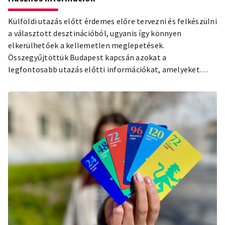
Külföldi utazás előtt érdemes előre tervezni és felkészülni
a választott desztinációból, ugyanis így könnyen
elkerülhetőek a kellemetlen meglepetések.
Összegyűjtöttük Budapest kapcsán azokat a
legfontosabb utazás előtti információkat, amelyeket
mindenképp érdemes tudnod!