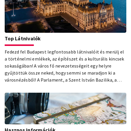
Top Látnivalók
Fedezd fel Budapest legfontosabb látnivalóit és merülj el
a történelmi emlékek, az építészet és a kulturális kincsek
sokaságában! A város fő nevezetességeit egy helyre
gyűjtöttük össze neked, hogy semmi se maradjon ki a
városnézésből! A Parlament, a Szent István Bazilika, a
Budai Várnegyed, a Városliget és a pesti zsidónegyed – csak
néhány a top látnivalók közül, amit nem hagyhatsz ki a
budapesti látogatásod során! Ismerd meg a legszebb és
legnépszerűbb attrakciókat, és hagyd, hogy a magyar
főváros sokszínűsége elvarázsoljon!
Hasznos információk