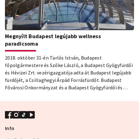
Megnyílt Budapest legújabb wellness
paradicsoma
2018. október 31-én Tarlós István, Budapest
főpolgármestere és Szőke László, a Budapest Gyógyfürdői
és Hévizei Zrt. vezérigazgatója adta át Budapest legújabb
fürdőjét, a Csillaghegyi Árpád Forrásfürdőt. Budapest
Fővárosi Önkormányzat és a Budapest Gyógyfürdői és
Hévizei Zrt közös beruházásának értéke 3,9 milliárd Ft. A
bővítés során egy, több mint 7.800 m2 területű fedett
fürdőépület jött létre, melyben 12 új medence kapott
helyet.
Info