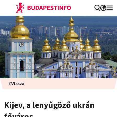
Vissza
Kijev, a lenyűgöző ukrán
főváros