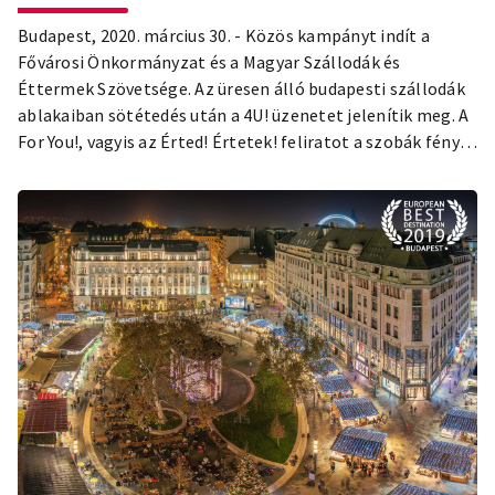
Budapest, 2020. március 30. - Közös kampányt indít a
Fővárosi Önkormányzat és a Magyar Szállodák és
Éttermek Szövetsége. Az üresen álló budapesti szállodák
ablakaiban sötétedés után a 4U! üzenetet jelenítik meg. A
For You!, vagyis az Érted! Értetek! feliratot a szobák fényei
adják ki.