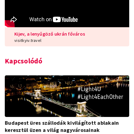
Kijev, a lenyűgöző ukrán főváros
visitkyiv.travel
Kapcsolódó
Budapest üres szállodák kivilágított ablakain
keresztül üzen a világ nagyvárosainak