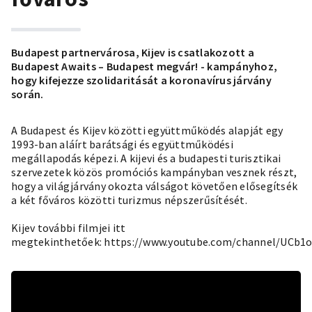
Budapest partnervárosa, Kijev is csatlakozott a
Budapest Awaits – Budapest megvár! - kampányhoz,
hogy kifejezze szolidaritását a koronavírus járvány
során.
A Budapest és Kijev közötti együttműködés alapját egy
1993-ban aláírt barátsági és együttműködési
megállapodás képezi. A kijevi és a budapesti turisztikai
szervezetek közös promóciós kampányban vesznek részt,
hogy a világjárvány okozta válságot követően elősegítsék
a két főváros közötti turizmus népszerűsítését.
Kijev további filmjei itt
megtekinthetőek:
https://www.youtube.com/channel/UCb