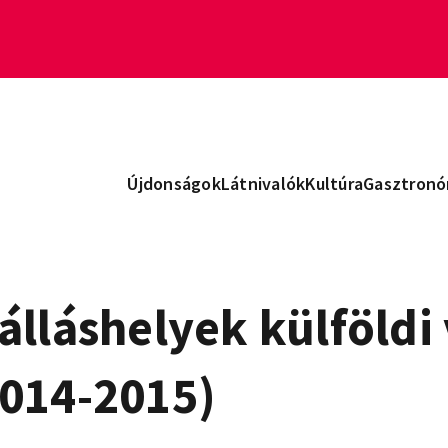
Újdonságok
Látnivalók
Kultúra
Gasztronó
álláshelyek külföld
014-2015)