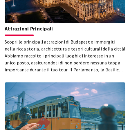
Attrazioni Principali
Scopri le principali attrazioni di Budapest e immergiti
nella ricca storia, architettura e tesori culturali della città!
Abbiamo raccolto i principali luoghi di interesse in un
unico posto, assicurandoti di non perdere nessuna tappa
importante durante il tuo tour. Il Parlamento, la Basilica
di Santo Stefano, il Quartiere del Castello di Buda, il Parco
della Città e il Quartiere Ebraico di Pest – solo alcune delle
tappe imperdibili durante la tua visita a Budapest! Esplora
le attrazioni più belle e popolari della città e lasciati
affascinare dalla diversità della capitale ungherese!