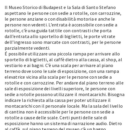
Il Museo Storico di Budapest e la Sala di Santo Stefano
aspettano le persone con sedie a rotolle, con carrozzine,
le persone anziane o con disabilità motoria e anche le
persone non vedenti. L’entrata è accessibile con sedie a
rotolle, c’è una guida tattile con contrasti che porta
dall’entrata allo sportello di biglietti, le porte vitrate
dell’ingresso sono marcate con contrasti, per le persone
parzialmente vedenti.
É possibile utilizzare una piccola rampa per arrivare allo
sportello di biglietti, al caffè dietro alla cassa, al shop, al
vestiario e ai bagni. C’è una scala per arrivare al piano
terreno dove sono le sale di esposizione, con una rampa
elevatrice vicina alla scala per le persone con sedie a
rotolle e con carrozzine. Per andare dal piano terreno alle
sale di esposizione dei livelli superiore, le persone con
sedie a rotolle possono utilizzare il montacarichi. Bisogna
indicare la richiesta alla cassa per poter utilizzare il
montacarichi con il personale locale. Ma la sala del livello
di cantina non è accessibile per le persone con sedie a
rotolle a cause delle scale. Certi punti delle sale di
esposizione hanno un sistema di narrazione audio. Dietro
al caffè, sul piano terreno del museo c’è un bagno