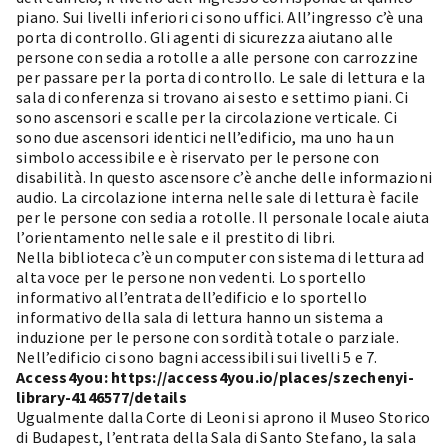
piano. Sui livelli inferiori ci sono uffici. All’ingresso c’è una
porta di controllo. Gli agenti di sicurezza aiutano alle
persone con sedia a rotolle a alle persone con carrozzine
per passare per la porta di controllo. Le sale di lettura e la
sala di conferenza si trovano ai sesto e settimo piani. Ci
sono ascensori e scalle per la circolazione verticale. Ci
sono due ascensori identici nell’edificio, ma uno ha un
simbolo accessibile e è riservato per le persone con
disabilità. In questo ascensore c’è anche delle informazioni
audio. La circolazione interna nelle sale di lettura è facile
per le persone con sedia a rotolle. Il personale locale aiuta
l’orientamento nelle sale e il prestito di libri.
Nella biblioteca c’è un computer con sistema di lettura ad
alta voce per le persone non vedenti. Lo sportello
informativo all’entrata dell’edificio e lo sportello
informativo della sala di lettura hanno un sistema a
induzione per le persone con sordità totale o parziale.
Nell’edificio ci sono bagni accessibili sui livelli 5 e 7.
Access4you:
https://access4you.io/places/szechenyi-
library-4146577/details
Ugualmente dalla Corte di Leoni si aprono il Museo Storico
di Budapest, l’entrata della Sala di Santo Stefano, la sala