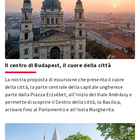
building, the better the rating. The certification can be
classified as certified, bronze, silver or gold. All the
buildings that have met the requirements and earned the
certification mark can be viewed on access4you.io and in
the Access4you mobile app.
Il centro di Budapest, il cuore della città
La nostra proposta di escursione che presenta il cuore
della città, la parte centrale della capitale ungherese
parte dalla Piazza Erzsébet, all’inizio del Viale Andrássy e
permette di scoprire il Centro della città, la Basilica,
arrivare fino al Parlamento e all’Isola Margherita.