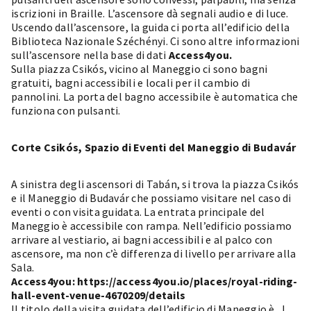
iscrizioni in Braille. L’ascensore dà segnali audio e di luce.
Uscendo dall’ascensore, la guida ci porta all’edificio della
Biblioteca Nazionale Széchényi. Ci sono altre informazioni
sull’ascensore nella base di dati
Access4you
.
Sulla piazza Csikós, vicino al Maneggio ci sono bagni
gratuiti, bagni accessibili e locali per il cambio di
pannolini. La porta del bagno accessibile è automatica che
funziona con pulsanti.
Corte Csikós, Spazio di Eventi del Maneggio di Budavár
A sinistra degli ascensori di Tabán, si trova la piazza Csikós
e il Maneggio di Budavár che possiamo visitare nel caso di
eventi o con visita guidata. La entrata principale del
Maneggio è accessibile con rampa. Nell’edificio possiamo
arrivare al vestiario, ai bagni accessibili e al palco con
ascensore, ma non c’è differenza di livello per arrivare alla
Sala.
Access4you:
https://access4you.io/places/royal-riding-
hall-event-venue-4670209/details
Il titolo della visita guidata dell’edificio di Maneggio è „I