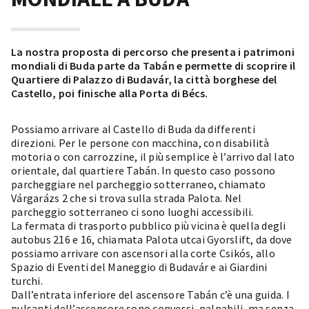
La nostra proposta di percorso che presenta i patrimoni
mondiali di Buda parte da Tabán e permette di scoprire il
Quartiere di Palazzo di Budavár, la città borghese del
Castello, poi finische alla Porta di Bécs.
Possiamo arrivare al Castello di Buda da differenti
direzioni. Per le persone con macchina, con disabilità
motoria o con carrozzine, il più semplice è l’arrivo dal lato
orientale, dal quartiere Tabán. In questo caso possono
parcheggiare nel parcheggio sotterraneo, chiamato
Várgarázs 2 che si trova sulla strada Palota. Nel
parcheggio sotterraneo ci sono luoghi accessibili.
La fermata di trasporto pubblico più vicina è quella degli
autobus 216 e 16, chiamata Palota utcai Gyorslift, da dove
possiamo arrivare con ascensori alla corte Csikós, allo
Spazio di Eventi del Maneggio di Budavár e ai Giardini
turchi.
Dall’entrata inferiore del ascensore Tabán c’è una guida. I
pulsanti dell’ascensore sono convessi, palpabili, ma senza