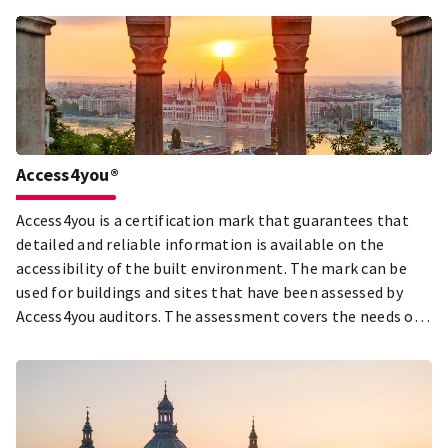
Access4you®
Access4you is a certification mark that guarantees that
detailed and reliable information is available on the
accessibility of the built environment. The mark can be
used for buildings and sites that have been assessed by
Access4you auditors. The assessment covers the needs of 9
groups of people: people in wheelchairs, with
pushchairs/strollers, elderly people with reduced mobility,
people who are deaf, hard of hearing, blind, have low
vision, people with cognitive difficulties and people with
assistance dogs. The more of them have access to the