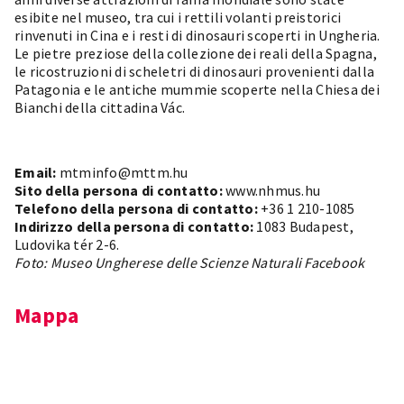
esibite nel museo, tra cui i rettili volanti preistorici
rinvenuti in Cina e i resti di dinosauri scoperti in Ungheria.
Le pietre preziose della collezione dei reali della Spagna,
le ricostruzioni di scheletri di dinosauri provenienti dalla
Patagonia e le antiche mummie scoperte nella Chiesa dei
Bianchi della cittadina Vác.
Email:
mtminfo@mttm.hu
Sito della persona di contatto:
www.nhmus.hu
Telefono della persona di contatto:
+36 1 210-1085
Indirizzo della persona di contatto:
1083 Budapest,
Ludovika tér 2-6.
Foto: Museo Ungherese delle Scienze Naturali Facebook
Mappa
Leaflet
×
+
Budapest, Ludovika tér 2, 1083 Magyarország