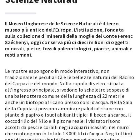
Il Museo Ungherese delle Scienze Naturali è il terzo
museo più antico dell’Europa. L’istituzione, fondata
sulla collezione di minerali della moglie del Conte Ferenc
Széchenyi, oggi conserva più di dieci milioni di oggetti:
minerali, pietre, fossili paleontologici, piante, animali e
resti umani.
Le mostre espongono in modo interattivo, non
tradizionale le peculiarità e le bellezze naturali del Bacino
dei Carpazi e del mondo. Nella cupola di vetro, situata
all’ingresso principale, si vedono lo scheletro sospeso di
una balenottera comune della lunghezza di 22 metri e
anche un biotopo africano presso corsi d’acqua. Nella Sala
della Cupola si possono ammirare paludi africane con
piante di papiro e i suoi abitanti tipici: il becco a scarpa, il
coccodrillo del Nilo e il pitone reale. I visitatori sono
accolti da pesci e coralli negli acquari incassati nel muro
che contengono in totale 13 000 litri d’acqua. Negli ultimi
anni diverse attrazioni di fama mondiale sono state