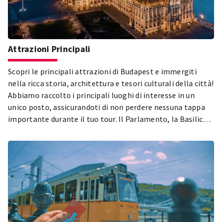
Attrazioni Principali
Scopri le principali attrazioni di Budapest e immergiti
nella ricca storia, architettura e tesori culturali della città!
Abbiamo raccolto i principali luoghi di interesse in un
unico posto, assicurandoti di non perdere nessuna tappa
importante durante il tuo tour. Il Parlamento, la Basilica
di Santo Stefano, il Quartiere del Castello di Buda, il Parco
della Città e il Quartiere Ebraico di Pest – solo alcune delle
tappe imperdibili durante la tua visita a Budapest! Esplora
le attrazioni più belle e popolari della città e lasciati
affascinare dalla diversità della capitale ungherese!