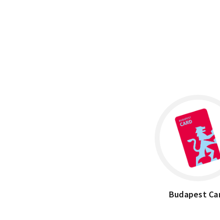
×
H-1055 Budapest, Kossuth tér 10.
Budapest Ca