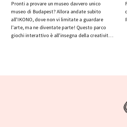
Pronti a provare un museo davvero unico
museo di Budapest? Allora andate subito
all'IKONO, dove non vi limitate a guardare
I
l'arte, ma ne diventate parte! Questo parco
giochi interattivo è all'insegna della creatività,
del divertimento e dell'espressione personale e,
fidatevi di noi, creerete dei ricordi che non
dimenticherete mai!