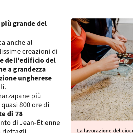
più grande del
ica anche al
issime creazioni di
e dell'edificio del
ne a grandezza
azione ungherese
li.
 marzapane più
 quasi 800 ore di
te di 78
into di Jean-Étienne
 dettagli
La lavorazione del cio