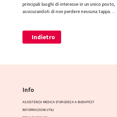
principali luoghi di interesse in un unico posto,
assicurandoti di non perdere nessuna tappa
importante durante il tuo tour. Il Parlamento, l
Basilica di Santo Stefano, il Quartiere del
Castello di Buda, il Parco della Città e il
Indietro
Quartiere Ebraico di Pest – solo alcune delle
tappe imperdibili durante la tua visita a
Budapest! Esplora le attrazioni più belle e
popolari della città e lasciati affascinare dalla
diversità della capitale ungherese!
Info
ASSISTENZA MEDICA D'URGENZA A BUDAPEST
INFORMAZIONI UTILI