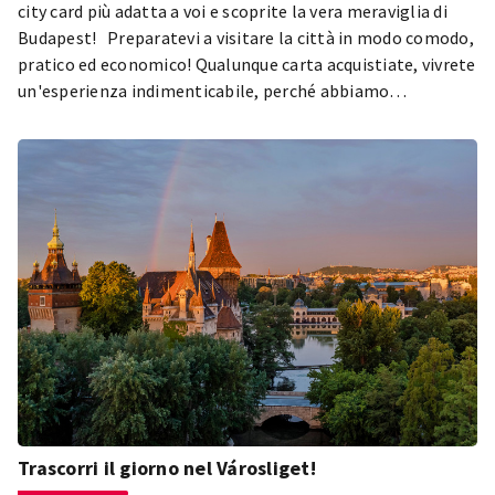
city card più adatta a voi e scoprite la vera meraviglia di
Budapest! Preparatevi a visitare la città in modo comodo,
pratico ed economico! Qualunque carta acquistiate, vivrete
un'esperienza indimenticabile, perché abbiamo
selezionato per voi le migliori attività di Budapest! Con le
city card potrete godere di un'ampia gamma di attività
gratuite e scontate: musei, terme, visite turistiche,
attività ricreative, ristoranti, caffè e molto altro.
Trascorri il giorno nel Városliget!