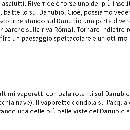
 asciutti.
Riverride
è forse uno dei più insolit
battello sul Danubio. Cioè, possiamo vedere 
e scoprire stando sul Danubio una parte div
r barche sulla riva Római. Tornare indietro 
offre un paesaggio spettacolare e un ottim
ultimi vaporetti con pale rotanti sul Danubio,
cchia nave)
. Il vaporetto dondola sull’acqua
ndo una delle più belle viste del Danubio a 