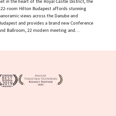
et in the heart of the Royal Castle District, the
322-room Hilton Budapest affords stunning
panoramic views across the Danube and
Budapest and provides a brand new Conference
and Ballroom, 22 modern meeting and
breakout rooms and 3 unique open air venues.