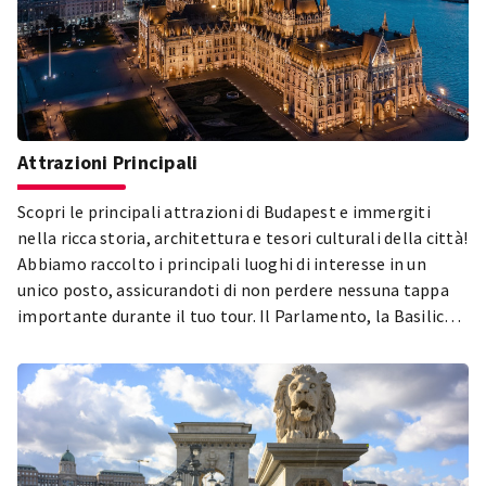
Attrazioni Principali
Scopri le principali attrazioni di Budapest e immergiti
nella ricca storia, architettura e tesori culturali della città!
Abbiamo raccolto i principali luoghi di interesse in un
unico posto, assicurandoti di non perdere nessuna tappa
importante durante il tuo tour. Il Parlamento, la Basilica
di Santo Stefano, il Quartiere del Castello di Buda, il Parco
della Città e il Quartiere Ebraico di Pest – solo alcune delle
tappe imperdibili durante la tua visita a Budapest! Esplora
le attrazioni più belle e popolari della città e lasciati
affascinare dalla diversità della capitale ungherese!