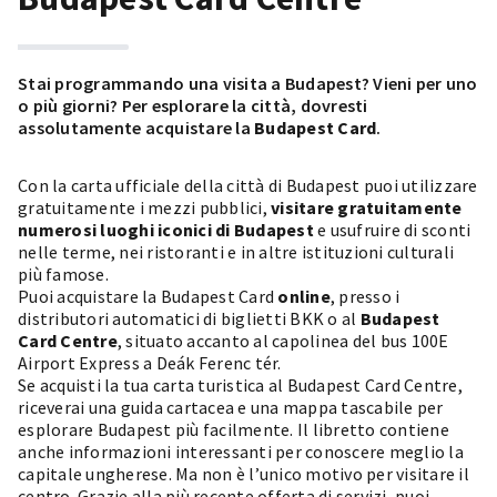
Stai programmando una visita a Budapest? Vieni per uno
o più giorni? Per esplorare la città, dovresti
assolutamente acquistare la
Budapest Card
.
Con la carta ufficiale della città di Budapest puoi utilizzare
gratuitamente i mezzi pubblici,
visitare gratuitamente
numerosi luoghi iconici di Budapest
e usufruire di sconti
nelle terme, nei ristoranti e in altre istituzioni culturali
più famose.
Puoi acquistare la Budapest Card
online
, presso i
distributori automatici di biglietti BKK o al
Budapest
Card Centre
, situato accanto al capolinea del bus 100E
Airport Express a Deák Ferenc tér.
Se acquisti la tua carta turistica al Budapest Card Centre,
riceverai una guida cartacea e una mappa tascabile per
esplorare Budapest più facilmente. Il libretto contiene
anche informazioni interessanti per conoscere meglio la
capitale ungherese. Ma non è l’unico motivo per visitare il
centro. Grazie alla più recente offerta di servizi, puoi