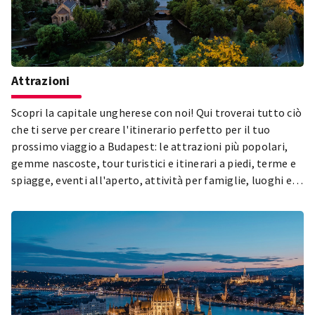
Attrazioni
Scopri la capitale ungherese con noi! Qui troverai tutto ciò
che ti serve per creare l'itinerario perfetto per il tuo
prossimo viaggio a Budapest: le attrazioni più popolari,
gemme nascoste, tour turistici e itinerari a piedi, terme e
spiagge, eventi all'aperto, attività per famiglie, luoghi ed
eventi LGBTQIA+, opportunità di shopping e informazioni
utili. Che tu viaggi da solo, con amici o con la famiglia,
Budapest offre una vasta gamma di programmi divertenti
e luoghi interessanti per tutti!