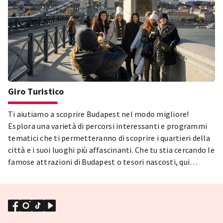
Giro Turistico
Ti aiutiamo a scoprire Budapest nel modo migliore!
Esplora una varietà di percorsi interessanti e programmi
tematici che ti permetteranno di scoprire i quartieri della
città e i suoi luoghi più affascinanti. Che tu stia cercando le
famose attrazioni di Budapest o tesori nascosti, qui
troverai ogni tipo di programma e itinerario! Passeggiate
in città, percorsi in bicicletta, crociere sul Danubio, tour di
street art, tour in autobus turistico e luoghi segreti –
esplora ogni lato di Budapest e goditi l'atmosfera unica
della città!