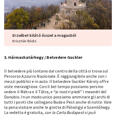
Erzsébet kilátó ősszel a magasból
Krisztián Bódis
3. Hármashatárhegy / Belvedere Guckler
Il belvedere più lontano dal centro della città si trova sul
Percorso Azzurro Nazionale. È raggiungibile anche con i
mezzi pubblici e in auto. Il
belvedere Guckler Károly
offre
viste meravigliose. Con il bel tempo possiamo persino
vedere il Mátra e il Tátra, e “ai nostri piedi” i meandri del
Danubio. In un modo unico possiamo ammirare gli archi di
tutti i ponti che collegano Buda e Pest anche di notte. Vale
la pena visitare anche le
grotte di Pálvölgyi
e
Szemlőhegy
.
La vedetta è gratuita,
con la Carta Budapest si può