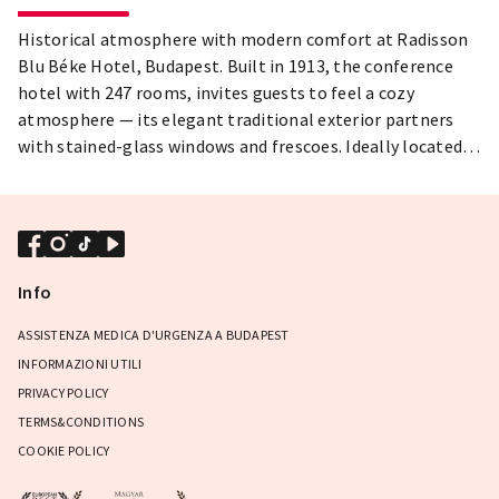
Historical atmosphere with modern comfort at Radisson
Blu Béke Hotel, Budapest. Built in 1913, the conference
hotel with 247 rooms, invites guests to feel a cozy
atmosphere — its elegant traditional exterior partners
with stained-glass windows and frescoes. Ideally located
close to both the city's business & shopping districts, and
popular attractions.
Info
ASSISTENZA MEDICA D'URGENZA A BUDAPEST
INFORMAZIONI UTILI
PRIVACY POLICY
TERMS&CONDITIONS
COOKIE POLICY