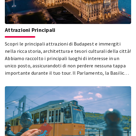
Attrazioni Principali
Scopri le principali attrazioni di Budapest e immergiti
nella ricca storia, architettura e tesori culturali della città!
Abbiamo raccolto i principali luoghi di interesse in un
unico posto, assicurandoti di non perdere nessuna tappa
importante durante il tuo tour. Il Parlamento, la Basilica
di Santo Stefano, il Quartiere del Castello di Buda, il Parco
della Città e il Quartiere Ebraico di Pest – solo alcune delle
tappe imperdibili durante la tua visita a Budapest! Esplora
le attrazioni più belle e popolari della città e lasciati
affascinare dalla diversità della capitale ungherese!