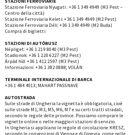
STAZIONI FERROVIARIE
Stazione Ferroviaria Nyugati : +36 1 349 4949 (M3 Pest –
Centro della città)
Stazione Ferroviaria Keleti: +36 1 349 4949 (M2 Pest)
Stazione Ferroviaria Déli: +36 1 349 4949 (M2 Buda)
Compra di biglietti
STAZIONI DI AUTÓBUSZ
Népliget: +36 1 219 8040 (M3 Pest)
Stadionok: +36 1 220 6227 (M2 Pest)
Árpád híd: +36 1 412 2597 (M3 Pest)
Informazioni: +36 1 382 0888;
VOLÁN
TERMINALE INTERNAZIONALE DI BARCA
+36 1 484 4013;
MAHARTPASSNAVE
AUTOSTRADA
Sulle strade di Ungheria la vignetta è obbligatoria, cioè
sulle strade M1, M3, M5, M6, M7 e su certi tratti stradali,
secondo le regole delle province. Possiamo comprare le
vignette online o nelle maggiori stazioni di servizio.
In Ungheria si applicano le regole di circolazione KRESZ,
secondo le convenzioni di Vienna e di Ginevra, come nelle