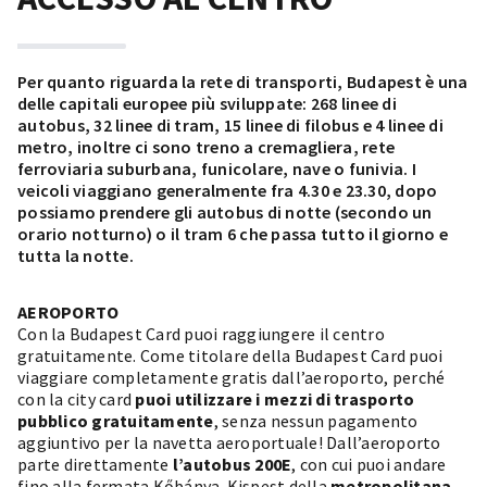
Per quanto riguarda la rete di transporti, Budapest è una
delle capitali europee più sviluppate: 268 linee di
autobus, 32 linee di tram, 15 linee di filobus e 4 linee di
metro, inoltre ci sono treno a cremagliera, rete
ferroviaria suburbana, funicolare, nave o funivia. I
veicoli viaggiano generalmente fra 4.30 e 23.30, dopo
possiamo prendere gli autobus di notte (secondo un
orario notturno) o il tram 6 che passa tutto il giorno e
tutta la notte.
AEROPORTO
Con la Budapest Card puoi raggiungere il centro
gratuitamente. Come titolare della Budapest Card puoi
viaggiare completamente gratis dall’aeroporto, perché
con la city card
puoi utilizzare i mezzi di trasporto
pubblico gratuitamente
, senza nessun pagamento
aggiuntivo per la navetta aeroportuale! Dall’aeroporto
parte direttamente
l’autobus 200E
, con cui puoi andare
fino alla fermata Kőbánya-Kispest della
metropolitana