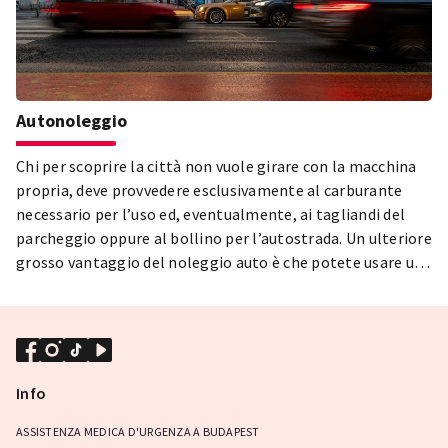
Autonoleggio
Chi per scoprire la città non vuole girare con la macchina
propria, deve provvedere esclusivamente al carburante
necessario per l’uso ed, eventualmente, ai tagliandi del
parcheggio oppure al bollino per l’autostrada. Un ulteriore
grosso vantaggio del noleggio auto è che potete usare un
tipo di vettura diverso in ogni periodo: vale la pena
intraprendere la visita della città d’inverno, tra le colline,
con un fuoristrada mentre d’estate, nel centro, con una
decapottabile sportiva.
Info
ASSISTENZA MEDICA D'URGENZA A BUDAPEST