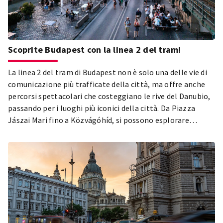
Scoprite Budapest con la linea 2 del tram!
La linea 2 del tram di Budapest non è solo una delle vie di
comunicazione più trafficate della città, ma offre anche
percorsi spettacolari che costeggiano le rive del Danubio,
passando per i luoghi più iconici della città. Da Piazza
Jászai Mari fino a Közvágóhíd, si possono esplorare
numerose attrazioni turistiche, monumenti storici, centri
culturali e luoghi dall'atmosfera speciale e unica.