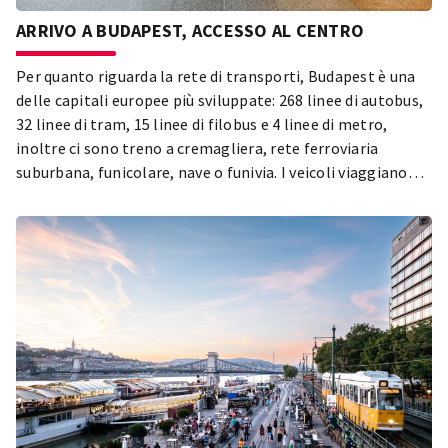
ARRIVO A BUDAPEST, ACCESSO AL CENTRO
Per quanto riguarda la rete di transporti, Budapest è una
delle capitali europee più sviluppate: 268 linee di autobus,
32 linee di tram, 15 linee di filobus e 4 linee di metro,
inoltre ci sono treno a cremagliera, rete ferroviaria
suburbana, funicolare, nave o funivia. I veicoli viaggiano
generalmente fra 4.30 e 23.30, dopo possiamo prendere gli
autobus di notte (secondo un orario notturno) o il tram 6
che passa tutto il giorno e tutta la notte.