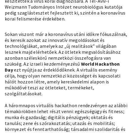
készítettek a vírus korai diagnózisára. A Tel-Aviv-i
Weizmann Tudományos Intézet neurobiológus kutatója
pedig szaglástesztet fejlesztett ki, szintén a koronavírus
korai felismerése érdekében.
Sokan viszont már a koronavírus utáni időkre fókuszálnak,
és keresik azokat az innovatív megoldásokat és
technológiákat, amelyek az „új realitások” világában
lesznek majd elérhetőek. Az ötletek megvalósításához
azonban széleskörű nemzetközi összefogásra van
szükség. Az izraeli kezdeményezésű
World Hackathon
Day
ezt nyújtja az érdeklődőknek. A virtuális esemény
célja, hogy olyan nemzetközi közösséget és kapcsolati
hálót hozzon létre, amely kereskedelmi alapon is
működővé teszi az ötleteket, termékeket,
szolgáltatásokat.
A háromnapos virtuális hackathon rendezvényen az alábbi
témakörökben lehet részt venni: egészségügy és fitness;
munka és gazdaság; digitális pénzügyek; oktatás és
tanulás; zene és szórakoztatás; utazás és mobilitás;
környezet és fenntarthatóság; társadalmi szolidaritás és