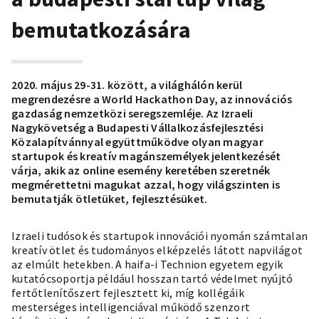
bemutatkozására
2020. május 29-31. között, a világhálón kerül
megrendezésre a World Hackathon Day, az innovációs
gazdaság nemzetközi seregszemléje. Az Izraeli
Nagykövetség a Budapesti Vállalkozásfejlesztési
Közalapítvánnyal együttműködve olyan magyar
startupok és kreatív magánszemélyek jelentkezését
várja, akik az online esemény keretében szeretnék
megmérettetni magukat azzal, hogy világszinten is
bemutatják ötletüket, fejlesztésüket.
Izraeli tudósok és startupok innovációi nyomán számtalan
kreatív ötlet és tudományos elképzelés látott napvilágot
az elmúlt hetekben. A haifa-i Technion egyetem egyik
kutatócsoportja például hosszan tartó védelmet nyújtó
fertőtlenítőszert fejlesztett ki, míg kollégáik
mesterséges intelligenciával működő szenzort