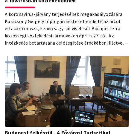
a fővárosban közlekedőknek
A koronavírus-járvány terjedésének megakadályozására
Karácsony Gergely főpolgármester elrendelte az arcot
eltakaró maszk, kendő vagy sál viselését Budapesten a
közösségi közlekedési járműveken április 27-től. Az
intézkedés betartásának elősegítése érdekében, illetve
hogy minden utas biztonságban érezhesse magát a BKK
járműveken, a Budapesti Közlekedési Központ és a
Főpolgármesteri Hivatal mosható és vasalható
textilmaszkot oszt az utazóközönségnek és a fővárosban
közlekedőknek a következő napokban.
Budapest felkészül - A Fővárosi Turisztikai