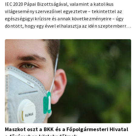
IEC 2020 Pápai Bizottságával, valamint a katolikus
világesemény szervezőivel egyeztetve – tekintettel az
egészségügyi krízisre és annak következményeire – úgy
döntött, hogy egy évvel elhalasztja az idén szeptemberre
tervezett budapesti 52. Nemzetközi Eucharisztikus
Kongresszust (NEK). A hírt csütörtökön délután Erdő
Péter bíboros, Esztergom-budapesti érsek is
megerősítette.
Maszkot oszt a BKK és a Főpolgármesteri Hivatal