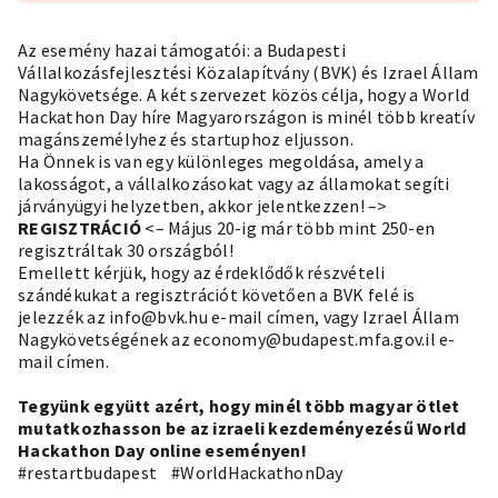
Az esemény hazai támogatói: a
Budapesti
Vállalkozásfejlesztési Közalapítvány (BVK)
és Izrael Állam
Nagykövetsége. A két szervezet közös célja, hogy a World
Hackathon Day híre Magyarországon is minél több kreatív
magánszemélyhez és startuphoz eljusson.
Ha Önnek is van egy különleges megoldása, amely a
lakosságot, a vállalkozásokat vagy az államokat segíti
járványügyi helyzetben, akkor jelentkezzen! –>
REGISZTRÁCIÓ
<– Május 20-ig már több mint 250-en
regisztráltak 30 országból!
Emellett kérjük, hogy az érdeklődők részvételi
szándékukat a regisztrációt követően a BVK felé is
jelezzék az
info@bvk.hu
e-mail címen, vagy Izrael Állam
Nagykövetségének az
economy@budapest.mfa.gov.il
e-
mail címen.
Tegyünk együtt azért, hogy minél több magyar ötlet
mutatkozhasson be az izraeli kezdeményezésű World
Hackathon Day online eseményen!
#restartbudapest
#WorldHackathonDay