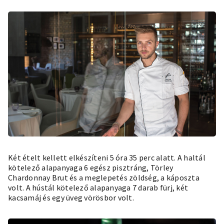
Két ételt kellett elkészíteni 5 óra 35 perc alatt. A haltál
kötelező alapanyaga 6 egész pisztráng, Törley
Chardonnay Brut és a meglepetés zöldség, a káposzta
volt. A hústál kötelező alapanyaga 7 darab fürj, két
kacsamáj és egy üveg vörösbor volt.