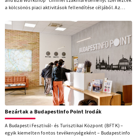
a kölcsönös piaci aktivitások fellendítése céljából. Az
orosz és a magyar főváros turisztikai szakemberei az
április 14-i első webkonferencia után immár második
alkalommal folytattak konzultációt a válságkezelésről és
a turizmus újraindításáról. A konferenciát kétoldalú üzleti
találkozók követték.
Bezártak a Budapestinfo Point Irodák
A Budapesti Fesztivál- és Turisztikai Központ (BFTK) –
egyik kiemelten fontos tevékenységeként – Budapestinfo