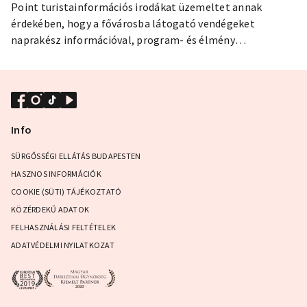
Point turistainformációs irodákat üzemeltet annak
érdekében, hogy a fővárosba látogató vendégeket
naprakész információval, program- és élmény
ajánlatokkal lássa el Budapest felfedezése közben.
Info
SÜRGŐSSÉGI ELLÁTÁS BUDAPESTEN
HASZNOS INFORMÁCIÓK
COOKIE (SÜTI) TÁJÉKOZTATÓ
KÖZÉRDEKŰ ADATOK
FELHASZNÁLÁSI FELTÉTELEK
ADATVÉDELMI NYILATKOZAT