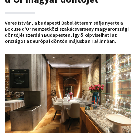
Veres István, a budapesti Babel étterem séfje nyerte a
Bocuse d'Or nemzetközi szakácsverseny magyarországi
döntőjét szerdán Budapesten, így ő képviselheti az
országot az európai döntőn májusban Tallinnban.