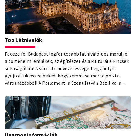
Top Látnivalók
Fedezd fel Budapest legfontosabb látnivalóit és merülj el
a történelmi emlékek, az építészet és a kulturális kincsek
sokaságában! A város fő nevezetességeit egy helyre
gyűjtöttük össze neked, hogy semmi se maradjon ki a
városnézésből! A Parlament, a Szent István Bazilika, a
Budai Várnegyed, a Városliget és a pesti zsidónegyed – csak
néhány a top látnivalók közül, amit nem hagyhatsz ki a
budapesti látogatásod során! Ismerd meg a legszebb és
legnépszerűbb attrakciókat, és hagyd, hogy a magyar
főváros sokszínűsége elvarázsoljon!
Hasznos információk