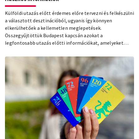
Külföldi utazás előtt érdemes előre tervezni és felkészülni
a választott desztinációból, ugyanis így könnyen
elkerülhetőek a kellemetlen meglepetések.
Összegyűjtöttük Budapest kapcsán azokat a
legfontosabb utazás előtti információkat, amelyeket
mindenképp érdemes tudnod!