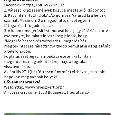
Facebook:
https://bit.ly/2VUnE3Z
1. Válaszd ki az események közül a megfelelő időpontot.
2. Kattints a HELYFOGLALÁS gombra. Válaszd ki a helyek
számát. Maximum 2 a megadható, mivel egyéni
látogatókat fogadnak csak.
3. A kapott megerősítést mutasd be a jegy vásárlásakor. Az
eseményre, ha rákattintasz megjelenik, hogy
"Megerősítetted részvételedet" megerősítés
megtekintésére rákattintva tudod bemutatni a foglalását
a telefonodon.
Foglalás esetleges lemondása esetén kattints a
megerősítés megtekintésére, majd a foglalás
visszavonására.
Az április 27-i (hétfői) esemény már teltházas, de a többi
napokon még vannak helyek!
Bővebb információ:
Web:
http://www.fuveszkert.org/
A Füvészkert címe: 1083 Budapest, Illés utca 25.