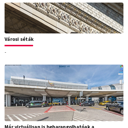
Városi séták
-
Már virtuálisan is bebarangolhatóak a