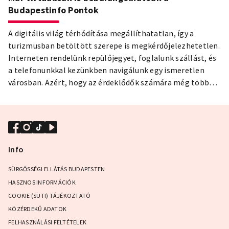
Budapestinfo Pontok
A digitális világ térhódítása megállíthatatlan, így a
turizmusban betöltött szerepe is megkérdőjelezhetetlen.
Interneten rendelünk repülőjegyet, foglalunk szállást, és
a telefonunkkal kezünkben navigálunk egy ismeretlen
városban. Azért, hogy az érdeklődők számára még több
információt, teljesebb élményt nyújtson, a go2maps
segítségével virtuálisan is bejárhatóvá tettük a fővárosi
Budapestinfo Pontokat.
Info
SÜRGŐSSÉGI ELLÁTÁS BUDAPESTEN
HASZNOS INFORMÁCIÓK
COOKIE (SÜTI) TÁJÉKOZTATÓ
KÖZÉRDEKŰ ADATOK
FELHASZNÁLÁSI FELTÉTELEK