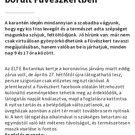
A karantén idején mindannyian a szabadba vágyunk,
hogy egy kis friss levegőt és a természet adta szépséget
magunkba szívjuk, feltöltődjünk. Jó hírünk van: már nem
csak virtuálisan gyönyörködhetünk a Füvészkert tavaszi
megújulásában, hanem valóban be is járhatjuk, minden
nap 9 és 17 óra között.
Az ELTE Botanikus kertje a koronavírus járvány miatt eddig
zárva volt, de április 27. hétfőtől újra látogatható lesz,
persze szigorúan csak előzetes regisztrációval. A
jelentkezést a Füvészkert facebook oldalán létrehozott
különálló eseményekben tehetik meg az érdeklődők, a
látogatás napját kiválasztva, majd a foglalásra kattintva.
A nyitva tartás és a belépődíjak változatlanok, az
üvegházak azonban a zárt tér miatt továbbra sem nyitnak
ki. A kert látogatása alkalmával is szükséges betartani az
egymástól való két méteres távolságot, és természetesen
maszk viselése is fontos.
Foglalás menete: