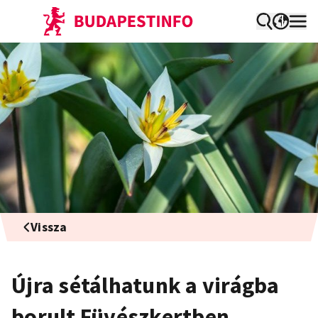
Vissza
Újra sétálhatunk a virágba
borult Füvészkertben