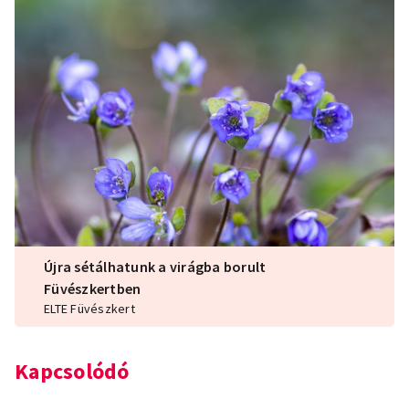
Újra sétálhatunk a virágba borult
Füvészkertben
ELTE Füvészkert
Kapcsolódó