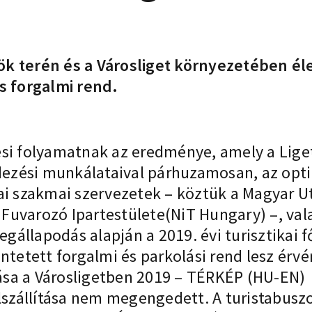
k terén és a Városliget környezetében életb
 forgalmi rend.
si folyamatnak az eredménye, amely a Liget
ezési munkálataival párhuzamosan, az opti
ai szakmai szervezetek – köztük a Magyar U
uvarozó Ipartestülete(NiT Hungary) –, valam
állapodás alapján a 2019. évi turisztikai 
üntetett forgalmi és parkolási rend lesz érv
sa a Városligetben 2019 – TÉRKÉP (HU-EN)
elszállítása nem megengedett. A turistabus