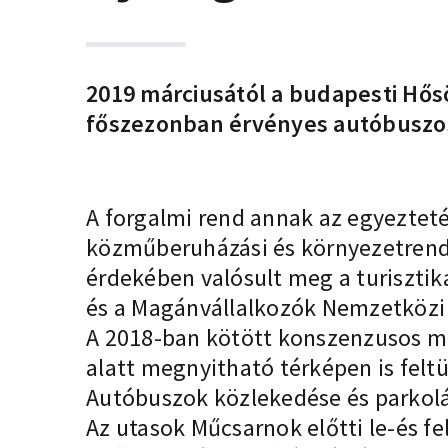
2019 márciusától a budapesti Hősö
főszezonban érvényes autóbuszos
A forgalmi rend annak az egyezteté
közműberuházási és környezetrend
érdekében valósult meg a turisztik
és a Magánvállalkozók Nemzetközi F
A 2018-ban kötött konszenzusos meg
alatt megnyitható térképen is felt
Autóbuszok közlekedése és parkolá
Az utasok Műcsarnok előtti le-és f