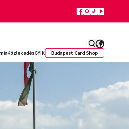
mia
Közlekedés
GYIK
Budapest Card Shop