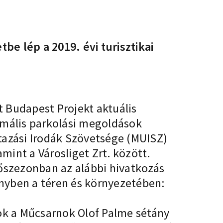
e lép a 2019. évi turisztikai
 Budapest Projekt aktuális
mális parkolási megoldások
tazási Irodák Szövetsége (MUISZ)
int a Városliget Zrt. között.
főszezonban az alábbi hivatkozás
ényben a téren és környezetében:
zok a Műcsarnok Olof Palme sétány