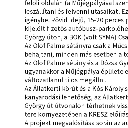
felőli oldalán (a Műjégpályával sze
leszállítani és felvenni utasaikat. 
igénybe. Rövid idejű, 15-20 perces
kijelölt fizetős autóbusz-parkolóh
György úton, a BOK (volt SYMA) Csa
Az Olof Palme sétányra csak a Műcs
behajtani, minden más esetben a 
Az Olof Palme sétány és a Dózsa Gyö
ugyanakkor a Műjégpálya épülete el
változatlanul tilos megállni.
Az Állatkerti körút és a Kós Károl
kanyarodási lehetőség, az Állatkert
György út útvonalon térhetnek viss
tere környezetében a KRESZ előírás
A projekt megvalósítása során az 