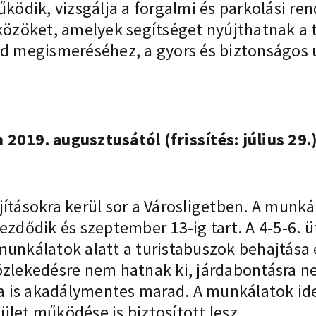
ködik, vizsgálja a forgalmi és parkolási rend
zközöket, amelyek segítséget nyújthatnak a 
nd megismeréséhez, a gyors és biztonságos 
2019. augusztusától (frissítés: július 29.
jításokra kerül sor a Városligetben. A munk
ezdődik és szeptember 13-ig tart. A 4-5-6. 
munkálatok alatt a turistabuszok behajtása 
özlekedésre nem hatnak ki, járdabontásra ne
 is akadálymentes marad. A munkálatok ideje
ület működése is biztosított lesz.