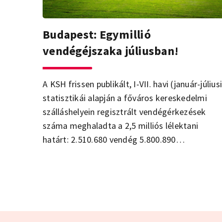
Budapest: Egymillió
vendégéjszaka júliusban!
A KSH frissen publikált, I-VII. havi (január-júliusi
statisztikái alapján a főváros kereskedelmi
szálláshelyein regisztrált vendégérkezések
száma meghaladta a 2,5 milliós lélektani
határt: 2.510.680 vendég 5.800.890
vendégéjszakát töltött el Budapesten. Az év
eddigi legforgalmasabb hónapjaként zárták a
júliust a fővárosi szálláshelyek, 1.002.248
vendégéjszakával, ami egyben azt is jelenti,
hogy új júliusi rekord született. A BFTK