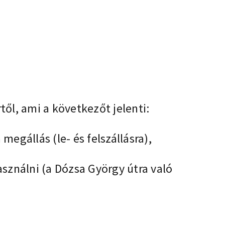
ől, ami a következőt jelenti:
egállás (le- és felszállásra),
sználni (a Dózsa György útra való