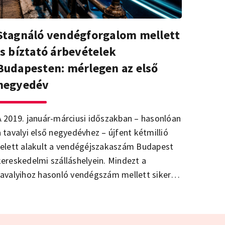
Stagnáló vendégforgalom mellett
is bíztató árbevételek
Budapesten: mérlegen az első
negyedév
A 2019. január-márciusi időszakban – hasonlóan
a tavalyi első negyedévhez – újfent kétmillió
felett alakult a vendégéjszakaszám Budapest
kereskedelmi szálláshelyein. Mindezt a
tavalyihoz hasonló vendégszám mellett sikerült
elérni, jóllehet az egyes küldőpiacok között
komoly átrendeződések mentek végbe. A
Budapesti Fesztivál- és Turisztikai Központ