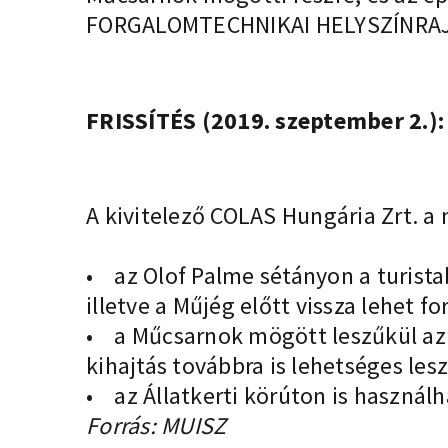
FORGALOMTECHNIKAI HELYSZÍNRA
FRISSÍTÉS (2019. szeptember 2.):
A kivitelező COLAS Hungária Zrt. a
• az Olof Palme sétányon a turistab
illetve a Műjég előtt vissza lehet fo
• a Műcsarnok mögött leszűkül az ú
kihajtás továbbra is lehetséges lesz
• az Állatkerti körúton is használh
Forrás: MUISZ