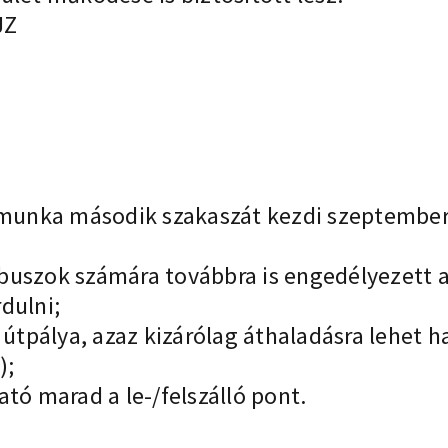
JZ
 munka második szakaszát kezdi szeptembert
uszok számára továbbra is engedélyezett a m
rdulni;
tpálya, azaz kizárólag áthaladásra lehet ha
);
ató marad a le-/felszálló pont.