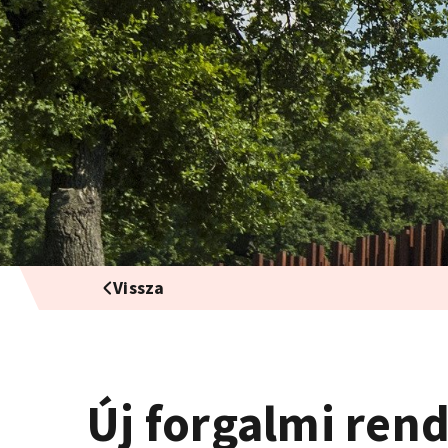
Vissza
Új forgalmi ren