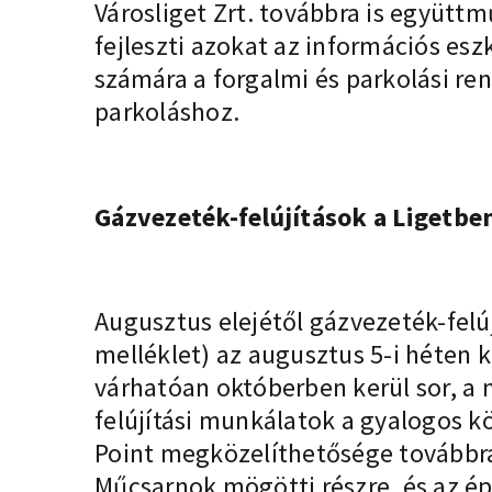
Városliget Zrt. továbbra is együttmű
fejleszti azokat az információs es
számára a forgalmi és parkolási re
parkoláshoz.
Gázvezeték-felújítások a Ligetben 
Augusztus elejétől gázvezeték-felú
melléklet) az augusztus 5-i héten k
várhatóan októberben kerül sor, a 
felújítási munkálatok a gyalogos k
Point megközelíthetősége továbbra
Műcsarnok mögötti részre, és az ép