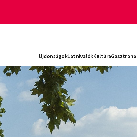
Újdonságok
Látnivalók
Kultúra
Gasztronó