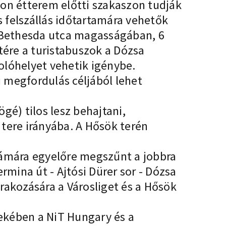
nson étterem előtti szakaszon tudják
és felszállás időtartamára vehetők
a Bethesda utca magasságában, 6
tére a turistabuszok a Dózsa
olóhelyet vehetik igénybe.
 megfordulás céljából lehet
gé) tilos lesz behajtani,
tere irányába. A Hősök terén
zámára egyelőre megszűnt a jobbra
rmina út - Ajtósi Dürer sor - Dózsa
rakozására a Városliget és a Hősök
ekében a NiT Hungary és a