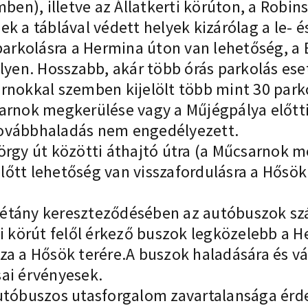
mben), illetve az Állatkerti körúton, a Robi
Ezek a táblával védett helyek kizárólag a le- 
 parkolásra a Hermina úton van lehetőség, 
elyen. Hosszabb, akár több órás parkolás ese
rnokkal szemben kijelölt több mint 30 park
arnok megkerülése vagy a Műjégpálya előtti
továbbhaladás nem engedélyezett.
rgy út közötti áthajtó útra (a Műcsarnok mö
őtt lehetőség van visszafordulásra a Hősök 
y sétány kereszteződésében az autóbuszok s
i körút felől érkező buszok legközelebb a He
za a Hősök terére.A buszok haladására és vá
ai érvényesek.
autóbuszos utasforgalom zavartalansága érd