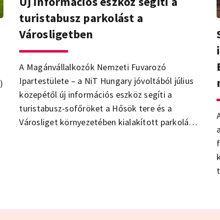
Új információs eszköz segíti a
turistabusz parkolást a
Városligetben
A Magánvállalkozók Nemzeti Fuvarozó
Ipartestülete – a NiT Hungary jóvoltából július
)
közepétől új információs eszköz segíti a
turistabusz-sofőröket a Hősök tere és a
Városliget környezetében kialakított parkolási
rend megismerésében.