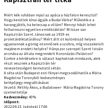
Miért kék ruhában repül az apáca a házfalon keresztül?
Hogy kerültek kínai ágyúk a Budai Várba? Működik-e a
harangjáték, ha belecsap a villám? Mennyi hibát lehet
felhalmozni egyetlen emléktáblán? Mi köze van
Kapisztrán Szent Jánosnak az 1919-es
proletárdiktatúrához? Miért állt öt különböző helyen
ugyanannak a görög istennőnek a szobra, míg visszakerült
majdnem eredeti helyére? Hányszor szerepel Szent István
arcmása az általa megrendelt Koronázási Paláston?
Ezekre a kérdésekre is választ kaphatnak mindazok, akik
részt vesznek a Kapisztrán tér
nevezetességeit bemutató sétán.
A séta után Budapest esti fényei megcsodálhatók a Mária
Magdolna Toronyból kedvezményes
belépőjegy
megváltásával.
Vezető: Réthly Ákos, a Budatower- Mária Magdolna Torony
üzemeltetője
Kedvezmény:
40%
Időpont:
2022.09.23. (péntek) 17:00