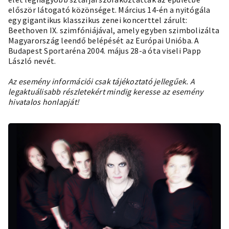
először látogató közönséget. Március 14-én a nyitógála
egy gigantikus klasszikus zenei koncerttel zárult:
Beethoven IX. szimfóniájával, amely egyben szimbolizálta
Magyarország leendő belépését az Európai Unióba. A
Budapest Sportaréna 2004. május 28-a óta viseli Papp
László nevét.
Az esemény információi csak tájékoztató jellegűek. A
legaktuálisabb részletekért mindig keresse az esemény
hivatalos honlapját!