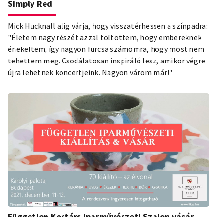
Simply Red
Mick Hucknall alig várja, hogy visszatérhessen a színpadra:
"Életem nagy részét azzal töltöttem, hogy embereknek
énekeltem, így nagyon furcsa számomra, hogy most nem
tehettem meg. Csodálatosan inspiráló lesz, amikor végre
újra lehetnek koncertjeink. Nagyon várom már!"
Független Kortárs Iparművészeti Szalon vásár