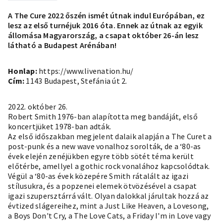
A The Cure 2022 őszén ismét útnak indul Európában, ez
lesz az első turnéjuk 2016 óta. Ennek az útnak az egyik
állomása Magyarország, a csapat október 26-án lesz
látható a Budapest Arénában!
Honlap:
https://www.livenation.hu/
Cím:
1143 Budapest, Stefánia út 2.
2022. október 26.
Robert Smith 1976-ban alapította meg bandáját, első
koncertjüket 1978-ban adták.
Az első időszakban megjelent dalaik alapján a The Curet a
post-punk és a new wave vonalhoz sorolták, de a ‘80-as
évek elején zenéjükben egyre több sötét téma került
előtérbe, amellyel a gothic rock vonalához kapcsolódtak.
Végül a ‘80-as évek közepére Smith rátalált az igazi
stílusukra, és a popzenei elemek ötvözésével a csapat
igazi szupersztárrá vált. Olyan dalokkal járultak hozzá az
évtized slágereihez, mint a Just Like Heaven, a Lovesong,
a Boys Don't Cry, a The Love Cats, a Friday I'm in Love vagy