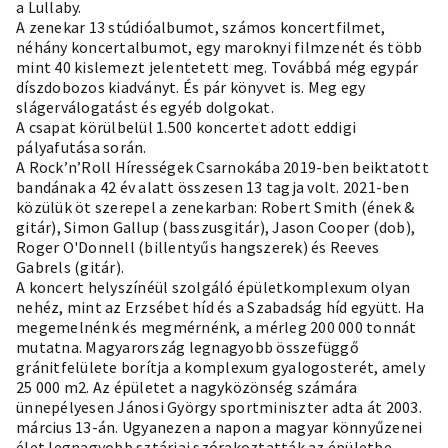
a Lullaby.
A zenekar 13 stúdióalbumot, számos koncertfilmet,
néhány koncertalbumot, egy maroknyi filmzenét és több
mint 40 kislemezt jelentetett meg. Továbbá még egypár
díszdobozos kiadványt. És pár könyvet is. Meg egy
slágerválogatást és egyéb dolgokat.
A csapat körülbelül 1.500 koncertet adott eddigi
pályafutása során.
A Rock’n’Roll Hírességek Csarnokába 2019-ben beiktatott
bandának a 42 év alatt összesen 13 tagja volt. 2021-ben
közülük öt szerepel a zenekarban: Robert Smith (ének &
gitár), Simon Gallup (basszusgitár), Jason Cooper (dob),
Roger O'Donnell (billentyűs hangszerek) és Reeves
Gabrels (gitár).
A koncert helyszínéül szolgáló épületkomplexum olyan
nehéz, mint az Erzsébet híd és a Szabadság híd együtt. Ha
megemelnénk és megmérnénk, a mérleg 200 000 tonnát
mutatna. Magyarország legnagyobb összefüggő
gránitfelülete borítja a komplexum gyalogosterét, amely
25 000 m2. Az épületet a nagyközönség számára
ünnepélyesen Jánosi György sportminiszter adta át 2003.
március 13-án. Ugyanezen a napon a magyar könnyűzenei
élet legnagyobb sztárjai szórakoztatták az épületbe