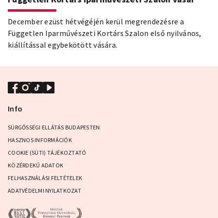
December ezüst hétvégéjén kerül megrendezésre a
Független Iparművészeti Kortárs Szalon első nyilvános,
kiállítással egybekötött vására.
Info
SÜRGŐSSÉGI ELLÁTÁS BUDAPESTEN
HASZNOS INFORMÁCIÓK
COOKIE (SÜTI) TÁJÉKOZTATÓ
KÖZÉRDEKŰ ADATOK
FELHASZNÁLÁSI FELTÉTELEK
ADATVÉDELMI NYILATKOZAT