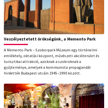
városa a Budapesti Tavaszi Vásár díszvendége volt egy
hétre, májusban pedig Budapest Napokat rendeztek
Szlovéniában. A budapesti turizmus sikeres megoldásait
sajátíthatták el a spanyolországi Málaga megyéből és az
üzbég fővárosból, Taskentből érkező delegációk.
Veszélyeztetett örökségünk, a Memento Park
A Memento Park – Szoborpark Múzeum egy történelmi
emlékhely, oktatási központ, művészeti akcióterület és
turisztikai attrakció, azoknak a szobroknak a
gyűjteménye, amelyek a kommunista propagandát
hirdették Budapest utcáin 1945–1990 között.