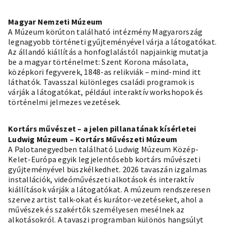
Magyar Nemzeti Múzeum
A Múzeum körúton található intézmény Magyarország
legnagyobb történeti gyűjteményével várja a látogatókat.
Az állandó kiállítás a honfoglalástól napjainkig mutatja
be a magyar történelmet: Szent Korona másolata,
középkori fegyverek, 1848-as relikviák – mind-mind itt
láthatók. Tavasszal különleges családi programok is
várják a látogatókat, például interaktív workshopok és
történelmi jelmezes vezetések.
Kortárs művészet – a jelen pillanatának kísérletei
Ludwig Múzeum – Kortárs Művészeti Múzeum
A Palotanegyedben található Ludwig Múzeum Közép-
Kelet-Európa egyik legjelentősebb kortárs művészeti
gyűjteményével büszkélkedhet. 2026 tavaszán izgalmas
installációk, videóművészeti alkotások és interaktív
kiállítások várják a látogatókat. A múzeum rendszeresen
szervez artist talk-okat és kurátor-vezetéseket, ahol a
művészek és szakértők személyesen mesélnek az
alkotásokról. A tavaszi programban különös hangsúlyt