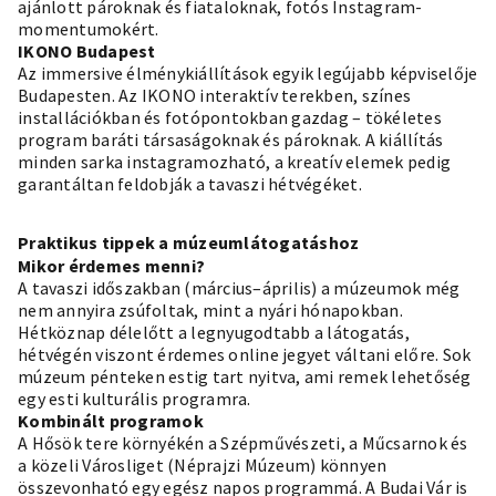
ajánlott pároknak és fiataloknak, fotós Instagram-
momentumokért.
IKONO Budapest
Az immersive élménykiállítások egyik legújabb képviselője
Budapesten. Az IKONO interaktív terekben, színes
installációkban és fotópontokban gazdag – tökéletes
program baráti társaságoknak és pároknak. A kiállítás
minden sarka instagramozható, a kreatív elemek pedig
garantáltan feldobják a tavaszi hétvégéket.
Praktikus tippek a múzeumlátogatáshoz
Mikor érdemes menni?
A tavaszi időszakban (március–április) a múzeumok még
nem annyira zsúfoltak, mint a nyári hónapokban.
Hétköznap délelőtt a legnyugodtabb a látogatás,
hétvégén viszont érdemes online jegyet váltani előre. Sok
múzeum pénteken estig tart nyitva, ami remek lehetőség
egy esti kulturális programra.
Kombinált programok
A Hősök tere környékén a Szépművészeti, a Műcsarnok és
a közeli Városliget (Néprajzi Múzeum) könnyen
összevonható egy egész napos programmá. A Budai Vár is