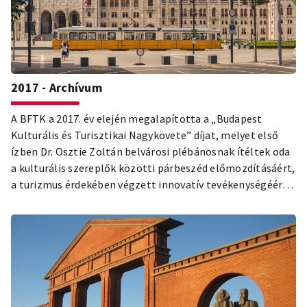
2017 - Archívum
A BFTK a 2017. év elején megalapította a „Budapest
Kulturális és Turisztikai Nagykövete” díjat, melyet első
ízben Dr. Osztie Zoltán belvárosi plébánosnak ítéltek oda
a kulturális szereplők közötti párbeszéd előmozdításáért,
a turizmus érdekében végzett innovatív tevékenységéért.
A Budapest Card termékfejlesztésének jegyében,
forgalomba került a városkártya 96 és 120 órás változata,
valamint a 72 órás Budapest Card Junior. A világ
legnagyobb B2B szakvásárán, a frankfurti IMEX-en
debütált a Budapest MICE Guide katalógus. A BFTK
koordinációjában tovább mélyült a Moszkvával
fenntartott partnervárosi megállapodás, Ulánbátor