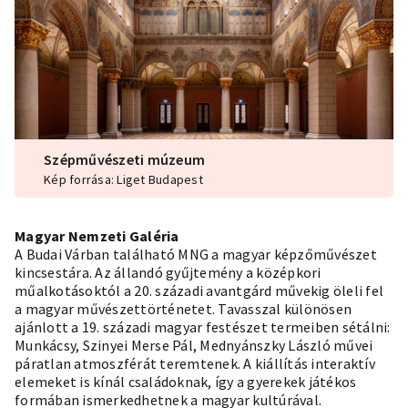
Szépművészeti múzeum
Kép forrása: Liget Budapest
Magyar Nemzeti Galéria
A Budai Várban található MNG a magyar képzőművészet
kincsestára. Az állandó gyűjtemény a középkori
műalkotásoktól a 20. századi avantgárd művekig öleli fel
a magyar művészettörténetet. Tavasszal különösen
ajánlott a 19. századi magyar festészet termeiben sétálni:
Munkácsy, Szinyei Merse Pál, Mednyánszky László művei
páratlan atmoszférát teremtenek. A kiállítás interaktív
elemeket is kínál családoknak, így a gyerekek játékos
formában ismerkedhetnek a magyar kultúrával.