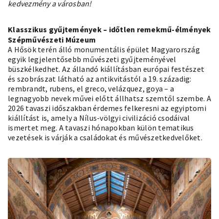
kedvezmény a városban!
Klasszikus gyűjtemények – időtlen remekmű-élmények
Szépművészeti Múzeum
A Hősök terén álló monumentális épület Magyarország
egyik legjelentősebb művészeti gyűjteményével
büszkélkedhet. Az állandó kiállításban európai festészet
és szobrászat látható az antikvitástól a 19. századig:
rembrandt, rubens, el greco, velázquez, goya – a
legnagyobb nevek művei előtt állhatsz szemtől szembe. A
2026 tavaszi időszakban érdemes felkeresni az egyiptomi
kiállítást is, amely a Nílus-völgyi civilizáció csodáival
ismertet meg. A tavaszi hónapokban külön tematikus
vezetések is várják a családokat és művészetkedvelőket.