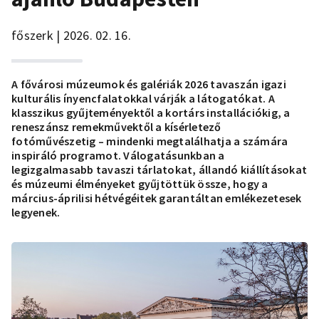
főszerk | 2026. 02. 16.
A fővárosi múzeumok és galériák 2026 tavaszán igazi
kulturális ínyencfalatokkal várják a látogatókat. A
klasszikus gyűjteményektől a kortárs installációkig, a
reneszánsz remekművektől a kísérletező
fotóművészetig – mindenki megtalálhatja a számára
inspiráló programot. Válogatásunkban a
legizgalmasabb tavaszi tárlatokat, állandó kiállításokat
és múzeumi élményeket gyűjtöttük össze, hogy a
március-áprilisi hétvégéitek garantáltan emlékezetesek
legyenek.