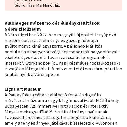
Kép forrása: Mai Manó Ház
Különleges múzeumok és élménykiállítások
Néprajzi Múzeum
A Városligetben 2022-ben megnyílt új épület lenyűgöző
modern építészeti élményt és gazdag néprajzi
gyűjteményt kínál egyszerre. Az állandó kiállítás
bemutatja a magyarországi népcsoportok hagyományait,
viseleteit, eszközeit. Tavasszal családi programok és
interaktív workshopok (pl. népi kézműves foglalkozások)
is várják a látogatókat. A múzeum tetőteraszáról páratlan
kilátás nyílik a Városligetre.
Light Art Museum
A Paulay Ede utcában található fény- és digitális
művészeti múzeum az egyik leginnovatívabb kiállítóhely
Budapesten. Az immersive installációk és interaktív
fényelemek egyedülálló vizuális élményt nyújtanak.
Tavasszal érdemes ellátogatni a legújabb kiállításra,
amely a fény és árnyék játékával kísérletezik. Különösen