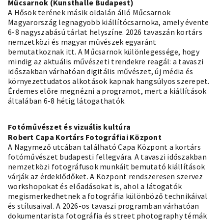
Műcsarnok (Kunsthalle Budapest)
A Hősök terének másik oldalán álló Műcsarnok
Magyarország legnagyobb kiállítócsarnoka, amely évente
6-8 nagyszabású tárlat helyszíne. 2026 tavaszán kortárs
nemzetközi és magyar művészek egyaránt
bemutatkoznak itt. A Műcsarnok különlegessége, hogy
mindig az aktuális művészeti trendekre reagál: a tavaszi
időszakban várhatóan digitális művészet, új média és
környezettudatos alkotások kapnak hangsúlyos szerepet.
Érdemes előre megnézni a programot, mert a kiállítások
általában 6-8 hétig látogathatók.
Fotóművészet és vizuális kultúra
Robert Capa Kortárs Fotográfiai Központ
A Nagymező utcában található Capa Központ a kortárs
fotóművészet budapesti fellegvára. A tavaszi időszakban
nemzetközi fotográfusok munkáit bemutató kiállítások
várják az érdeklődőket. A Központ rendszeresen szervez
workshopokat és előadásokat is, ahol a látogatók
megismerkedhetnek a fotográfia különböző technikáival
és stílusaival. A 2026-os tavaszi programban várhatóan
dokumentarista fotográfia és street photography témák