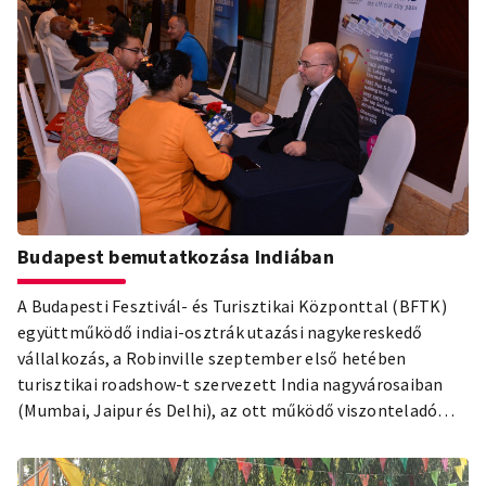
Budapest bemutatkozása Indiában
A Budapesti Fesztivál- és Turisztikai Központtal (BFTK)
együttműködő indiai-osztrák utazási nagykereskedő
vállalkozás, a Robinville szeptember első hetében
turisztikai roadshow-t szervezett India nagyvárosaiban
(Mumbai, Jaipur és Delhi), az ott működő viszonteladó
partnerei (utazásszervezők, tour operatorok) számára,
európai célpontok bemutatására.