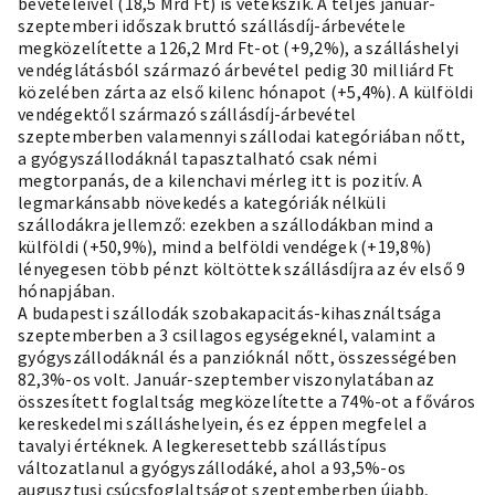
bevételeivel (18,5 Mrd Ft) is vetekszik. A teljes január-
szeptemberi időszak bruttó szállásdíj-árbevétele
megközelítette a 126,2 Mrd Ft-ot (+9,2%), a szálláshelyi
vendéglátásból származó árbevétel pedig 30 milliárd Ft
közelében zárta az első kilenc hónapot (+5,4%). A külföldi
vendégektől származó szállásdíj-árbevétel
szeptemberben valamennyi szállodai kategóriában nőtt,
a gyógyszállodáknál tapasztalható csak némi
megtorpanás, de a kilenchavi mérleg itt is pozitív. A
legmarkánsabb növekedés a kategóriák nélküli
szállodákra jellemző: ezekben a szállodákban mind a
külföldi (+50,9%), mind a belföldi vendégek (+19,8%)
lényegesen több pénzt költöttek szállásdíjra az év első 9
hónapjában.
A budapesti szállodák szobakapacitás-kihasználtsága
szeptemberben a 3 csillagos egységeknél, valamint a
gyógyszállodáknál és a panzióknál nőtt, összességében
82,3%-os volt. Január-szeptember viszonylatában az
összesített foglaltság megközelítette a 74%-ot a főváros
kereskedelmi szálláshelyein, és ez éppen megfelel a
tavalyi értéknek. A legkeresettebb szállástípus
változatlanul a gyógyszállodáké, ahol a 93,5%-os
augusztusi csúcsfoglaltságot szeptemberben újabb,