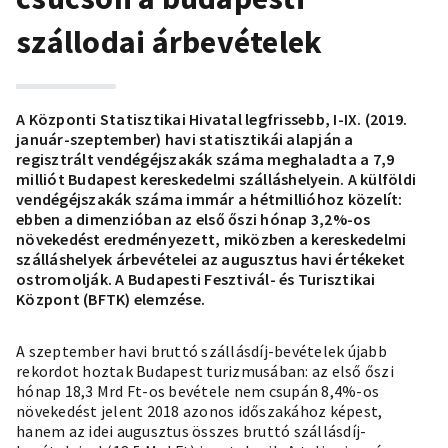
szállodai árbevételek
A Központi Statisztikai Hivatal legfrissebb, I-IX. (2019.
január-szeptember) havi statisztikái alapján a
regisztrált vendégéjszakák száma meghaladta a 7,9
milliót Budapest kereskedelmi szálláshelyein. A külföldi
vendégéjszakák száma immár a hétmillióhoz közelít:
ebben a dimenzióban az első őszi hónap 3,2%-os
növekedést eredményezett, miközben a kereskedelmi
szálláshelyek árbevételei az augusztus havi értékeket
ostromolják. A Budapesti Fesztivál- és Turisztikai
Központ (BFTK) elemzése.
A szeptember havi bruttó szállásdíj-bevételek újabb
rekordot hoztak Budapest turizmusában: az első őszi
hónap 18,3 Mrd Ft-os bevétele nem csupán 8,4%-os
növekedést jelent 2018 azonos időszakához képest,
hanem az idei augusztus összes bruttó szállásdíj-