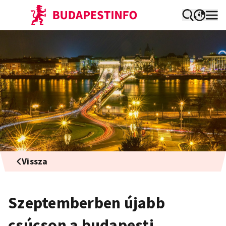
Vissza
Szeptemberben újabb
csúcson a budapesti