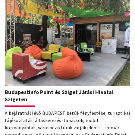
Budapestinfo Point és Sziget Járási Hivatal
Szigeten
A bejáratnál lévő BUDAPEST betűk fényfestése, turisztikai
tájékoztatás, álláskeresési tanácsok, mobil
kormányablak, városnéző túrák várják idén is – immár
negyedik éve - a Sziget látogatókat a Budapestinfo Point