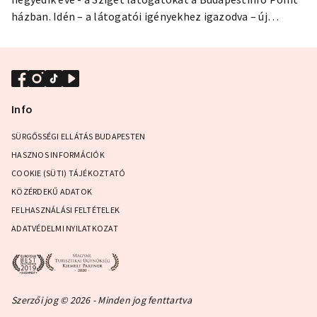
házban. Idén – a látogatói igényekhez igazodva – új
tervezésű házban, valamint az interaktív kommunikációt
segítve – külön Budapestinfo pultban várják turisztikai
információkkal, valamint kormányablakkal a közönséget.
Info
SÜRGŐSSÉGI ELLÁTÁS BUDAPESTEN
HASZNOS INFORMÁCIÓK
COOKIE (SÜTI) TÁJÉKOZTATÓ
KÖZÉRDEKŰ ADATOK
FELHASZNÁLÁSI FELTÉTELEK
ADATVÉDELMI NYILATKOZAT
Szerzői jog © 2026 - Minden jog fenttartva