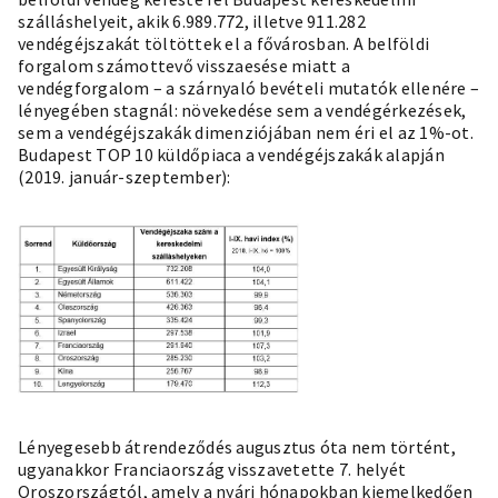
szálláshelyeit, akik 6.989.772, illetve 911.282
vendégéjszakát töltöttek el a fővárosban. A belföldi
forgalom számottevő visszaesése miatt a
vendégforgalom – a szárnyaló bevételi mutatók ellenére –
lényegében stagnál: növekedése sem a vendégérkezések,
sem a vendégéjszakák dimenziójában nem éri el az 1%-ot.
Budapest TOP 10 küldőpiaca a vendégéjszakák alapján
(2019. január-szeptember):
Lényegesebb átrendeződés augusztus óta nem történt,
ugyanakkor Franciaország visszavetette 7. helyét
Oroszországtól, amely a nyári hónapokban kiemelkedően