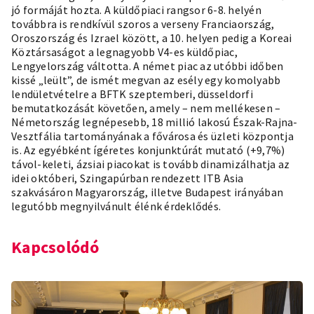
jó formáját hozta. A küldőpiaci rangsor 6-8. helyén
továbbra is rendkívül szoros a verseny Franciaország,
Oroszország és Izrael között, a 10. helyen pedig a Koreai
Köztársaságot a legnagyobb V4-es küldőpiac,
Lengyelország váltotta. A német piac az utóbbi időben
kissé „leült”, de ismét megvan az esély egy komolyabb
lendületvételre a BFTK szeptemberi,
düsseldorfi
bemutatkozását
követően, amely – nem mellékesen –
Németország legnépesebb, 18 millió lakosú Észak-Rajna-
Vesztfália tartományának a fővárosa és üzleti központja
is. Az egyébként ígéretes konjunktúrát mutató (+9,7%)
távol-keleti, ázsiai piacokat is tovább dinamizálhatja az
idei októberi, Szingapúrban rendezett
ITB Asia
szakvásáron
Magyarország, illetve Budapest irányában
legutóbb megnyilvánult élénk érdeklődés.
Kapcsolódó