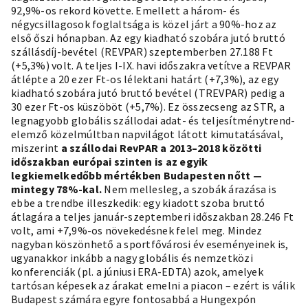
92,9%-os rekord követte. Emellett a három- és
négycsillagosok foglaltsága is közel járt a 90%-hoz az
első őszi hónapban. Az egy kiadható szobára jutó bruttó
szállásdíj-bevétel (REVPAR) szeptemberben 27.188 Ft
(+5,3%) volt. A teljes I-IX. havi időszakra vetítve a REVPAR
átlépte a 20 ezer Ft-os lélektani határt (+7,3%), az egy
kiadható szobára jutó bruttó bevétel (TREVPAR) pedig a
30 ezer Ft-os küszöböt (+5,7%). Ez összecseng az STR, a
legnagyobb globális szállodai adat- és teljesítménytrend-
elemző közelmúltban napvilágot látott kimutatásával,
miszerint
a szállodai RevPAR a 2013–2018 közötti
időszakban európai szinten is az egyik
legkiemelkedőbb mértékben Budapesten nőtt —
mintegy 78%-kal.
Nem mellesleg, a szobák árazása is
ebbe a trendbe illeszkedik: egy kiadott szoba bruttó
átlagára a teljes január-szeptemberi időszakban 28.246 Ft
volt, ami +7,9%-os növekedésnek felel meg. Mindez
nagyban köszönhető a sportfővárosi év eseményeinek is,
ugyanakkor inkább a nagy globális és nemzetközi
konferenciák (pl.
a júniusi ERA-EDTA
) azok, amelyek
tartósan képesek az árakat emelni a piacon – ezért is válik
Budapest számára egyre fontosabbá a Hungexpón