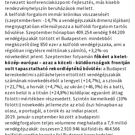
tervezett
konferenciaközpont-fejlesztés
, más kisebb
rendezvényhelyszín beruházások mellett.
A belföldi forgalom immár krónikus visszaesését
(szeptemberben: -14,7% a vendégéjszakák dimenziójában)
megnyugtatóan ellensúlyozza a külföldi forgalom tartós
bővülése. Szeptember hónapban 409.254 vendég 944.209
vendégéjszakát töltött el Budapesten: mindebből
megközelítőleg 850 ezer a külföldi vendégéjszaka, ami a
régióban irigylésre méltónak számító, +3,2%-os
növekedést jelent. Szeptember folyamán
főként a kelet-
közép-európai – azaz a közeli - küldőországok frontján
volt tapasztalható rekordléptékű bővülés:
a Budapest
kereskedelmi szálláshelyein eltöltött vendégéjszakák
számának növekedéséből a lengyel (+14,7%), a szlovák
(+21,7%), a horvát (+4,7%), az ukrán (+46,3%) és a balti,
ezen belül is a litván (+24,8%) küldőpiac egyaránt átlag
fölötti mértékben részesedett. Szintén kiemelkedő (10%
fölötti) növekedés jellemezte az első őszi hónapban az
olasz, a portugál, a török és az indiai piacot.
2019. január-szeptember között a budapesti
vendégforgalom teljes volumene meghaladta a 7,9 millió
vendégéjszakát: összesen 2.910.946 külföldi és 464.566
belföldi vendég kereste fel Budapest kereskedelmi