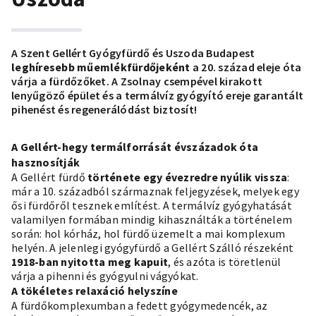
A Szent Gellért Gyógyfürdő és Uszoda Budapest
leghíresebb műemlékfürdőjeként
a 20. század eleje óta
várja a fürdőzőket. A Zsolnay csempével kirakott
lenyűgöző épület és a termálvíz gyógyító ereje garantált
pihenést és regenerálódást biztosít!
A Gellért-hegy termálforrását évszázadok óta
hasznosítják
A Gellért fürdő
története egy évezredre nyúlik vissza
:
már a 10. századból származnak feljegyzések, melyek egy
ősi fürdőről tesznek említést. A termálvíz gyógyhatását
valamilyen formában mindig kihasználták a történelem
során: hol kórház, hol fürdő üzemelt a mai komplexum
helyén. A jelenlegi gyógyfürdő a Gellért Szálló részeként
1918-ban nyitotta meg kapuit
, és azóta is töretlenül
várja a pihenni és gyógyulni vágyókat.
A tökéletes relaxáció helyszíne
A fürdőkomplexumban a fedett gyógymedencék, az