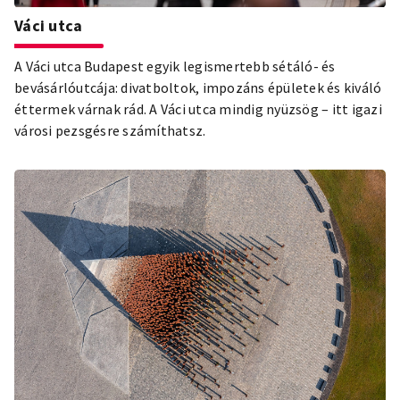
Váci utca
A Váci utca Budapest egyik legismertebb sétáló- és
bevásárlóutcája: divatboltok, impozáns épületek és kiváló
éttermek várnak rád. A Váci utca mindig nyüzsög – itt igazi
városi pezsgésre számíthatsz.