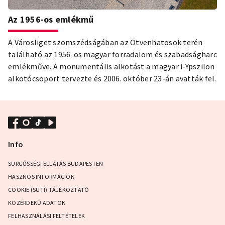
Az 1956-os emlékmű
A Városliget szomszédságában az Ötvenhatosok terén
található az 1956-os magyar forradalom és szabadságharc
emlékműve. A monumentális alkotást a magyar i-Ypszilon
alkotócsoport tervezte és 2006. október 23-án avatták fel.
Info
SÜRGŐSSÉGI ELLÁTÁS BUDAPESTEN
HASZNOS INFORMÁCIÓK
COOKIE (SÜTI) TÁJÉKOZTATÓ
KÖZÉRDEKŰ ADATOK
FELHASZNÁLÁSI FELTÉTELEK