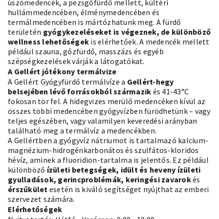
úszómedencék, a pezsgőfürdő mellett, kültéri
hullámmedencében, élménymedencében és
termálmedencében is mártózhatunk meg. A fürdő
területén
gyógykezeléseket is végeznek, de különböző
wellness lehetőségek
is elérhetőek. A medencék mellett
például szauna, gőzfürdő, masszázs és egyéb
szépségkezelések várják a látogatókat.
A Gellért jótékony termálvize
A Gellért Gyógyfürdő termálvíze a
Gellért-hegy
belsejében lévő forrásokból származik
és 41-43°C
fokosan tör fel. A hidegvizes merülő medencéken kívül az
összes többi medencében gyógyvízben fürödhetünk – vagy
teljes egészében, vagy valamilyen keveredési arányban
található meg a termálvíz a medencékben.
A Gellértben a gyógyvíz nátriumot is tartalmazó kalcium-
magnézium-hidrogénkarbonátos és szulfátos-kloridos
hévíz, aminek a fluoridion-tartalma is jelentős. Ez például
különböző
ízületi betegségek, idült és heveny ízületi
gyulladások, gerincproblémák, keringési zavarok
és
érszűkület
esetén is kiváló segítséget nyújthat az emberi
szervezet számára.
Elérhetőségek