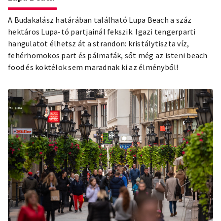
A Budakalász határában található Lupa Beach a száz
hektáros Lupa-tó partjainál fekszik. Igazi tengerparti
hangulatot élhetsz át a strandon: kristálytiszta víz,
fehérhomokos part és pálmafák, sőt még az isteni beach
food és koktélok sem maradnak ki az élményből!